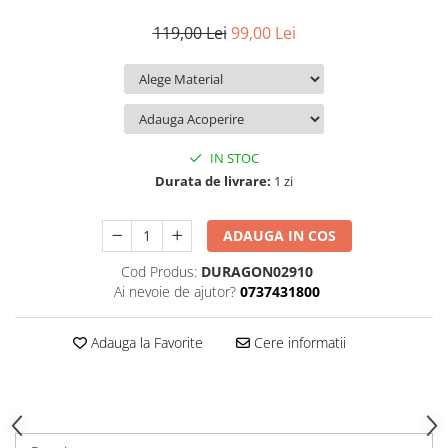
iQOO
Motorola
Opel
119,00 Lei
99,00 Lei
Itel
Nokia
Peugeot
Jolla
OnePlus
Porsche
Kyocera
Oppo
Renault
Lava
Oukitel
Seat
IN STOC
Leeco
Plum
Skoda
Durata de livrare:
1 zi
Lenovo
Realme
Ssangyong
ADAUGA IN COS
LG
Samsung
Subaru
Cod Produs:
DURAGON02910
Maxwest
Sanko
Suzuki
Ai nevoie de ajutor?
0737431800
Meizu
T-Mobile
Tesla
Micromax
TCL
Toyota
Adauga la Favorite
Cere informatii
Microsoft
Tecno
Volkswagen
Motorola
UGEE
Volvo
Nio
Ulefone