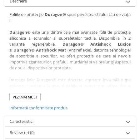
Descriere
Nokia
Umidigi
Nothing
verykool
Foliile de protecție
Duragon®
spun povestea stilului tău de viață
!
OnePlus
Vivo
Oppo
Vodafone
Duragon®
este una dintre cele mai avansate folii de protecție
siliconica a ecranelor si suprafetelor tactile. Disponibila în 2
Orange
Wacom
variante regenerabile,
Duragon® Antishock Lucios
si
Duragon® Antishock Mat
(Antireflexie), datorita tehnologiei
Oukitel
Xiaomi
de absorbtie a socurilor, va oferi protecția de care ai nevoie
Palm
Yezz
impotriva zgarieturilor, prafului, murdariei si va prelungi aspectul
de nou al dispozitivelor protejate.
Panasonic
Zamolxe
Întreaga linie Duragon® este discreta, aproape invizibilă dupa
Plum
ZTE
aplicare, rezistenta la apa, durabila si auto-regenerativa. Are o
Posh
sensibilitate ridicată la atingere, iar luminozitatea afișajului este
complet păstrată.
VEZI MAI MULT
Qmobile
Informatii conformitate produs
Folia Duragon® vine insotita de un kit complet de instalare ce
Razer
conține:
Realme
Caracteristici
1 x folie display
1 x șervețel microfibră
Samsung
Review-uri
(0)
1 x mini spray gel
Sharp
1 x mini racletă