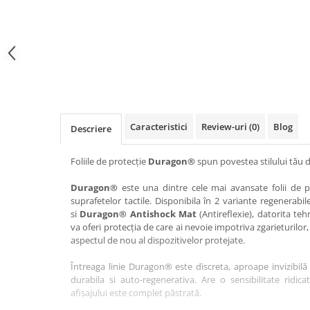
Haier
Huawei
Lexus
Skmei
Honor
HUION
Maserati
Suunto
HP
Icemobile
Mazda
The iHealth
HTC
Infinix
Mercedes-Benz
vivo
Huawei
itel
MG
Xiaomi
Icemobile
Lenovo
Mini Cooper
Caracteristici
Review-uri
(0)
Blog
Descriere
Infinix
LG
Mitsubishi
Intex
Microsoft
Nissan
Foliile de protecție
Duragon®
spun povestea stilului tău d
iQOO
Motorola
Opel
Duragon®
este una dintre cele mai avansate folii de pr
suprafetelor tactile. Disponibila în 2 variante regenerabil
Itel
Nokia
Peugeot
si
Duragon® Antishock Mat
(Antireflexie), datorita teh
Jolla
OnePlus
Porsche
va oferi protecția de care ai nevoie impotriva zgarieturilor,
aspectul de nou al dispozitivelor protejate.
Kyocera
Oppo
Renault
Întreaga linie Duragon® este discreta, aproape invizibilă 
Lava
Oukitel
Seat
durabila si auto-regenerativa. Are o sensibilitate ridica
Leeco
Plum
Skoda
afișajului este complet păstrată.