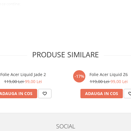
 ce conține:
ă cu modelul menționat în titlul
xperienta anterioara cu produse
PRODUSE SIMILARE
ului te vor ghida pas cu pas catre
tentie sporita in urmatoarele ore
ata, insa dispozitivul va fi complet
Folie Acer Liquid Jade 2
Folie Acer Liquid Z6
-17%
119,00 Lei
99,00 Lei
119,00 Lei
99,00 Lei
elul următor !
ADAUGA IN COS
ADAUGA IN COS
SOCIAL