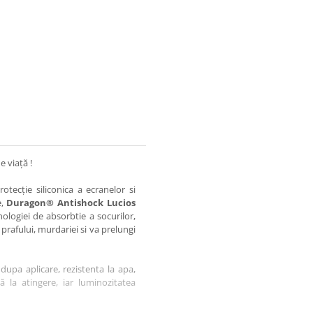
e viață !
otecție siliconica a ecranelor si
e,
Duragon® Antishock Lucios
nologiei de absorbtie a socurilor,
 prafului, murdariei si va prelungi
dupa aplicare, rezistenta la apa,
tă la atingere, iar luminozitatea