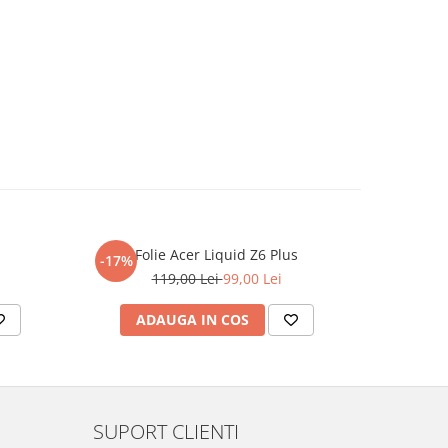
Folie Acer Liquid Z6 Plus
F
-17%
-17%
119,00 Lei
99,00 Lei
ADAUGA IN COS
AD
SUPORT CLIENTI