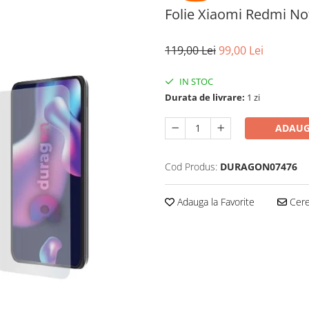
Folie Xiaomi Redmi No
119,00 Lei
99,00 Lei
IN STOC
Durata de livrare:
1 zi
ADAUG
Cod Produs:
DURAGON07476
Adauga la Favorite
Cere 