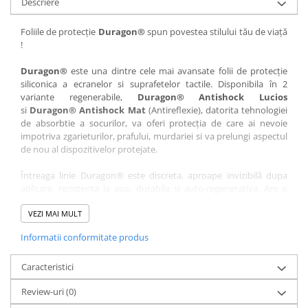
Descriere
Nokia
Umidigi
Nothing
verykool
Foliile de protecție
Duragon®
spun povestea stilului tău de viață
!
OnePlus
Vivo
Oppo
Vodafone
Duragon®
este una dintre cele mai avansate folii de protecție
siliconica a ecranelor si suprafetelor tactile. Disponibila în 2
Orange
Wacom
variante regenerabile,
Duragon® Antishock Lucios
si
Duragon® Antishock Mat
(Antireflexie), datorita tehnologiei
Oukitel
Xiaomi
de absorbtie a socurilor, va oferi protecția de care ai nevoie
Palm
Yezz
impotriva zgarieturilor, prafului, murdariei si va prelungi aspectul
de nou al dispozitivelor protejate.
Panasonic
Zamolxe
Întreaga linie Duragon® este discreta, aproape invizibilă dupa
Plum
ZTE
aplicare, rezistenta la apa, durabila si auto-regenerativa. Are o
Posh
sensibilitate ridicată la atingere, iar luminozitatea afișajului este
complet păstrată.
VEZI MAI MULT
Qmobile
Informatii conformitate produs
Folia Duragon® vine insotita de un kit complet de instalare ce
Razer
conține:
Realme
Caracteristici
1 x folie display
1 x șervețel microfibră
Samsung
Review-uri
(0)
1 x mini spray gel
Sharp
1 x mini racletă