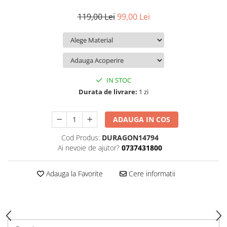
iQOO
Motorola
Opel
119,00 Lei
99,00 Lei
Itel
Nokia
Peugeot
Jolla
OnePlus
Porsche
Kyocera
Oppo
Renault
Lava
Oukitel
Seat
IN STOC
Leeco
Plum
Skoda
Durata de livrare:
1 zi
Lenovo
Realme
Ssangyong
ADAUGA IN COS
LG
Samsung
Subaru
Cod Produs:
DURAGON14794
Maxwest
Sanko
Suzuki
Ai nevoie de ajutor?
0737431800
Meizu
T-Mobile
Tesla
Micromax
TCL
Toyota
Adauga la Favorite
Cere informatii
Microsoft
Tecno
Volkswagen
Motorola
UGEE
Volvo
Nio
Ulefone