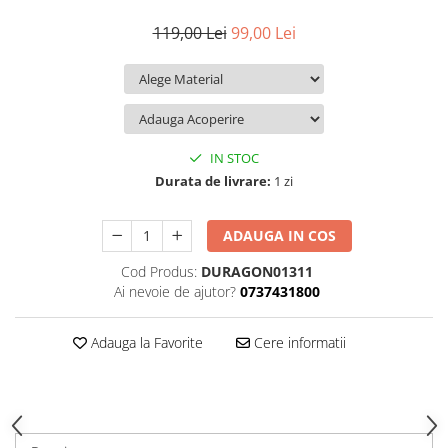
iQOO
Motorola
Opel
119,00 Lei
99,00 Lei
Itel
Nokia
Peugeot
Jolla
OnePlus
Porsche
Kyocera
Oppo
Renault
Lava
Oukitel
Seat
IN STOC
Leeco
Plum
Skoda
Durata de livrare:
1 zi
Lenovo
Realme
Ssangyong
ADAUGA IN COS
LG
Samsung
Subaru
Cod Produs:
DURAGON01311
Maxwest
Sanko
Suzuki
Ai nevoie de ajutor?
0737431800
Meizu
T-Mobile
Tesla
Micromax
TCL
Toyota
Adauga la Favorite
Cere informatii
Microsoft
Tecno
Volkswagen
Motorola
UGEE
Volvo
Nio
Ulefone