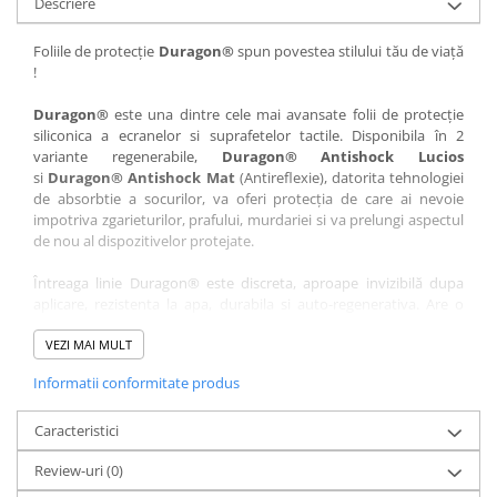
Descriere
Nokia
Umidigi
Nothing
verykool
Foliile de protecție
Duragon®
spun povestea stilului tău de viață
!
OnePlus
Vivo
Oppo
Vodafone
Duragon®
este una dintre cele mai avansate folii de protecție
siliconica a ecranelor si suprafetelor tactile. Disponibila în 2
Orange
Wacom
variante regenerabile,
Duragon® Antishock Lucios
si
Duragon® Antishock Mat
(Antireflexie), datorita tehnologiei
Oukitel
Xiaomi
de absorbtie a socurilor, va oferi protecția de care ai nevoie
Palm
Yezz
impotriva zgarieturilor, prafului, murdariei si va prelungi aspectul
de nou al dispozitivelor protejate.
Panasonic
Zamolxe
Întreaga linie Duragon® este discreta, aproape invizibilă dupa
Plum
ZTE
aplicare, rezistenta la apa, durabila si auto-regenerativa. Are o
Posh
sensibilitate ridicată la atingere, iar luminozitatea afișajului este
complet păstrată.
VEZI MAI MULT
Qmobile
Informatii conformitate produs
Folia Duragon® vine insotita de un kit complet de instalare ce
Razer
conține:
Realme
Caracteristici
1 x folie display
1 x șervețel microfibră
Samsung
Review-uri
(0)
1 x mini spray gel
Sharp
1 x mini racletă