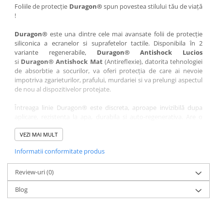
Nokia
Umidigi
Foliile de protecție
Duragon®
spun povestea stilului tău de viață
!
Nothing
verykool
Duragon®
este una dintre cele mai avansate folii de protecție
OnePlus
Vivo
siliconica a ecranelor si suprafetelor tactile. Disponibila în 2
Oppo
Vodafone
variante regenerabile,
Duragon® Antishock Lucios
si
Duragon® Antishock Mat
(Antireflexie), datorita tehnologiei
Orange
Wacom
de absorbtie a socurilor, va oferi protecția de care ai nevoie
Oukitel
Xiaomi
impotriva zgarieturilor, prafului, murdariei si va prelungi aspectul
de nou al dispozitivelor protejate.
Palm
Yezz
Întreaga linie Duragon® este discreta, aproape invizibilă dupa
Panasonic
Zamolxe
aplicare, rezistenta la apa, durabila si auto-regenerativa. Are o
Plum
ZTE
sensibilitate ridicată la atingere, iar luminozitatea afișajului este
complet păstrată.
VEZI MAI MULT
Posh
Informatii conformitate produs
Folia Duragon® vine insotita de un kit complet de instalare ce
Qmobile
conține:
Razer
Review-uri
1 x folie display
(0)
1 x șervețel microfibră
Realme
Blog
1 x mini spray gel
Samsung
1 x mini racletă
Fiecare folie este tăiată astfel încât să fie compatibilă cu modelul
Sharp