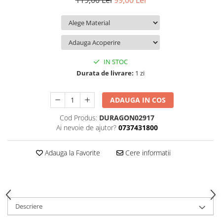
119,00 Lei
99,00 Lei
iQOO
Motorola
Opel
Itel
Nokia
Peugeot
Jolla
OnePlus
Porsche
Kyocera
Oppo
Renault
IN STOC
Lava
Oukitel
Seat
Durata de livrare:
1 zi
Leeco
Plum
Skoda
ADAUGA IN COS
Lenovo
Realme
Ssangyong
Cod Produs:
DURAGON02917
LG
Samsung
Subaru
Ai nevoie de ajutor?
0737431800
Maxwest
Sanko
Suzuki
Meizu
T-Mobile
Tesla
Adauga la Favorite
Cere informatii
Micromax
TCL
Toyota
Microsoft
Tecno
Volkswagen
Motorola
UGEE
Volvo
Descriere
Nio
Ulefone