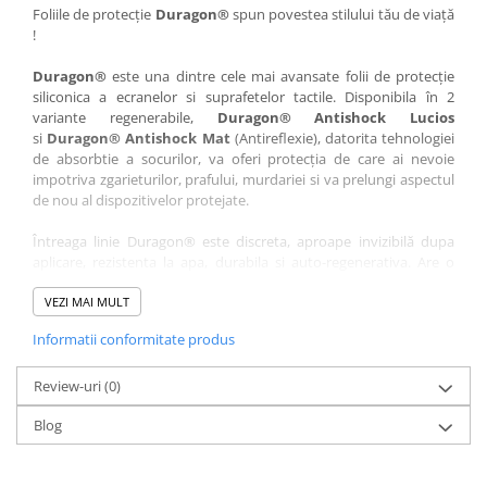
Nokia
Umidigi
Foliile de protecție
Duragon®
spun povestea stilului tău de viață
!
Nothing
verykool
Duragon®
este una dintre cele mai avansate folii de protecție
OnePlus
Vivo
siliconica a ecranelor si suprafetelor tactile. Disponibila în 2
Oppo
Vodafone
variante regenerabile,
Duragon® Antishock Lucios
si
Duragon® Antishock Mat
(Antireflexie), datorita tehnologiei
Orange
Wacom
de absorbtie a socurilor, va oferi protecția de care ai nevoie
Oukitel
Xiaomi
impotriva zgarieturilor, prafului, murdariei si va prelungi aspectul
de nou al dispozitivelor protejate.
Palm
Yezz
Întreaga linie Duragon® este discreta, aproape invizibilă dupa
Panasonic
Zamolxe
aplicare, rezistenta la apa, durabila si auto-regenerativa. Are o
Plum
ZTE
sensibilitate ridicată la atingere, iar luminozitatea afișajului este
complet păstrată.
VEZI MAI MULT
Posh
Informatii conformitate produs
Folia Duragon® vine insotita de un kit complet de instalare ce
Qmobile
conține:
Razer
Review-uri
1 x folie display
(0)
1 x șervețel microfibră
Realme
Blog
1 x mini spray gel
Samsung
1 x mini racletă
Fiecare folie este tăiată astfel încât să fie compatibilă cu modelul
Sharp