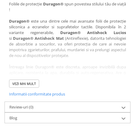
Nokia
Umidigi
Foliile de protecție
Duragon®
spun povestea stilului tău de viață
!
Nothing
verykool
Duragon®
este una dintre cele mai avansate folii de protecție
OnePlus
Vivo
siliconica a ecranelor si suprafetelor tactile. Disponibila în 2
Oppo
Vodafone
variante regenerabile,
Duragon® Antishock Lucios
si
Duragon® Antishock Mat
(Antireflexie), datorita tehnologiei
Orange
Wacom
de absorbtie a socurilor, va oferi protecția de care ai nevoie
Oukitel
Xiaomi
impotriva zgarieturilor, prafului, murdariei si va prelungi aspectul
de nou al dispozitivelor protejate.
Palm
Yezz
Întreaga linie Duragon® este discreta, aproape invizibilă dupa
Panasonic
Zamolxe
aplicare, rezistenta la apa, durabila si auto-regenerativa. Are o
Plum
ZTE
sensibilitate ridicată la atingere, iar luminozitatea afișajului este
complet păstrată.
VEZI MAI MULT
Posh
Informatii conformitate produs
Folia Duragon® vine insotita de un kit complet de instalare ce
Qmobile
conține:
Razer
Review-uri
1 x folie display
(0)
1 x șervețel microfibră
Realme
Blog
1 x mini spray gel
Samsung
1 x mini racletă
Fiecare folie este tăiată astfel încât să fie compatibilă cu modelul
Sharp