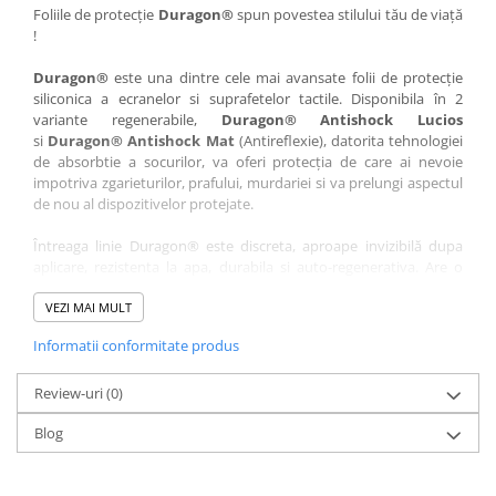
Nokia
Umidigi
Foliile de protecție
Duragon®
spun povestea stilului tău de viață
!
Nothing
verykool
Duragon®
este una dintre cele mai avansate folii de protecție
OnePlus
Vivo
siliconica a ecranelor si suprafetelor tactile. Disponibila în 2
Oppo
Vodafone
variante regenerabile,
Duragon® Antishock Lucios
si
Duragon® Antishock Mat
(Antireflexie), datorita tehnologiei
Orange
Wacom
de absorbtie a socurilor, va oferi protecția de care ai nevoie
Oukitel
Xiaomi
impotriva zgarieturilor, prafului, murdariei si va prelungi aspectul
de nou al dispozitivelor protejate.
Palm
Yezz
Întreaga linie Duragon® este discreta, aproape invizibilă dupa
Panasonic
Zamolxe
aplicare, rezistenta la apa, durabila si auto-regenerativa. Are o
Plum
ZTE
sensibilitate ridicată la atingere, iar luminozitatea afișajului este
complet păstrată.
VEZI MAI MULT
Posh
Informatii conformitate produs
Folia Duragon® vine insotita de un kit complet de instalare ce
Qmobile
conține:
Razer
Review-uri
1 x folie display
(0)
1 x șervețel microfibră
Realme
Blog
1 x mini spray gel
Samsung
1 x mini racletă
Fiecare folie este tăiată astfel încât să fie compatibilă cu modelul
Sharp