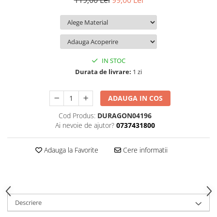
119,00 Lei
99,00 Lei
iQOO
Motorola
Opel
Itel
Nokia
Peugeot
Jolla
OnePlus
Porsche
Kyocera
Oppo
Renault
IN STOC
Lava
Oukitel
Seat
Durata de livrare:
1 zi
Leeco
Plum
Skoda
ADAUGA IN COS
Lenovo
Realme
Ssangyong
Cod Produs:
DURAGON04196
LG
Samsung
Subaru
Ai nevoie de ajutor?
0737431800
Maxwest
Sanko
Suzuki
Meizu
T-Mobile
Tesla
Adauga la Favorite
Cere informatii
Micromax
TCL
Toyota
Microsoft
Tecno
Volkswagen
Motorola
UGEE
Volvo
Descriere
Nio
Ulefone