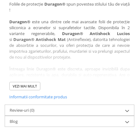
Nokia
Umidigi
Foliile de protecție
Duragon®
spun povestea stilului tău de viață
!
Nothing
verykool
Duragon®
este una dintre cele mai avansate folii de protecție
OnePlus
Vivo
siliconica a ecranelor si suprafetelor tactile. Disponibila în 2
Oppo
Vodafone
variante regenerabile,
Duragon® Antishock Lucios
si
Duragon® Antishock Mat
(Antireflexie), datorita tehnologiei
Orange
Wacom
de absorbtie a socurilor, va oferi protecția de care ai nevoie
Oukitel
Xiaomi
impotriva zgarieturilor, prafului, murdariei si va prelungi aspectul
de nou al dispozitivelor protejate.
Palm
Yezz
Întreaga linie Duragon® este discreta, aproape invizibilă dupa
Panasonic
Zamolxe
aplicare, rezistenta la apa, durabila si auto-regenerativa. Are o
Plum
ZTE
sensibilitate ridicată la atingere, iar luminozitatea afișajului este
complet păstrată.
VEZI MAI MULT
Posh
Informatii conformitate produs
Folia Duragon® vine insotita de un kit complet de instalare ce
Qmobile
conține:
Razer
Review-uri
1 x folie display
(0)
1 x șervețel microfibră
Realme
Blog
1 x mini spray gel
Samsung
1 x mini racletă
Fiecare folie este tăiată astfel încât să fie compatibilă cu modelul
Sharp