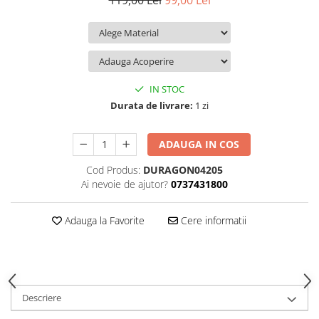
119,00 Lei
99,00 Lei
iQOO
Motorola
Opel
Itel
Nokia
Peugeot
Jolla
OnePlus
Porsche
Kyocera
Oppo
Renault
IN STOC
Lava
Oukitel
Seat
Durata de livrare:
1 zi
Leeco
Plum
Skoda
ADAUGA IN COS
Lenovo
Realme
Ssangyong
Cod Produs:
DURAGON04205
LG
Samsung
Subaru
Ai nevoie de ajutor?
0737431800
Maxwest
Sanko
Suzuki
Meizu
T-Mobile
Tesla
Adauga la Favorite
Cere informatii
Micromax
TCL
Toyota
Microsoft
Tecno
Volkswagen
Motorola
UGEE
Volvo
Descriere
Nio
Ulefone