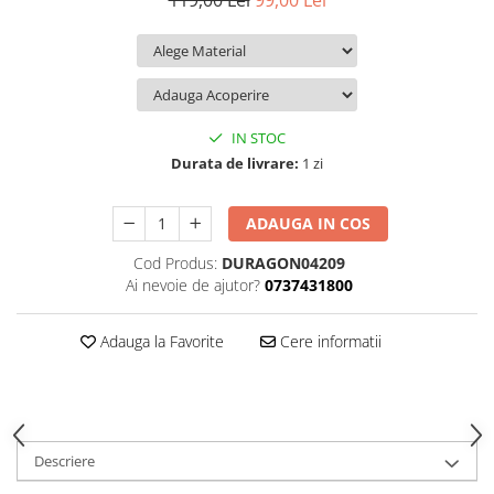
119,00 Lei
99,00 Lei
iQOO
Motorola
Opel
Itel
Nokia
Peugeot
Jolla
OnePlus
Porsche
Kyocera
Oppo
Renault
IN STOC
Lava
Oukitel
Seat
Durata de livrare:
1 zi
Leeco
Plum
Skoda
ADAUGA IN COS
Lenovo
Realme
Ssangyong
Cod Produs:
DURAGON04209
LG
Samsung
Subaru
Ai nevoie de ajutor?
0737431800
Maxwest
Sanko
Suzuki
Meizu
T-Mobile
Tesla
Adauga la Favorite
Cere informatii
Micromax
TCL
Toyota
Microsoft
Tecno
Volkswagen
Motorola
UGEE
Volvo
Descriere
Nio
Ulefone