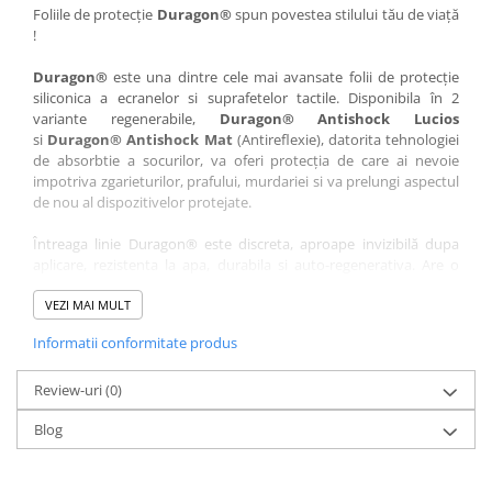
Nokia
Umidigi
Foliile de protecție
Duragon®
spun povestea stilului tău de viață
!
Nothing
verykool
Duragon®
este una dintre cele mai avansate folii de protecție
OnePlus
Vivo
siliconica a ecranelor si suprafetelor tactile. Disponibila în 2
Oppo
Vodafone
variante regenerabile,
Duragon® Antishock Lucios
si
Duragon® Antishock Mat
(Antireflexie), datorita tehnologiei
Orange
Wacom
de absorbtie a socurilor, va oferi protecția de care ai nevoie
Oukitel
Xiaomi
impotriva zgarieturilor, prafului, murdariei si va prelungi aspectul
de nou al dispozitivelor protejate.
Palm
Yezz
Întreaga linie Duragon® este discreta, aproape invizibilă dupa
Panasonic
Zamolxe
aplicare, rezistenta la apa, durabila si auto-regenerativa. Are o
Plum
ZTE
sensibilitate ridicată la atingere, iar luminozitatea afișajului este
complet păstrată.
VEZI MAI MULT
Posh
Informatii conformitate produs
Folia Duragon® vine insotita de un kit complet de instalare ce
Qmobile
conține:
Razer
Review-uri
1 x folie display
(0)
1 x șervețel microfibră
Realme
Blog
1 x mini spray gel
Samsung
1 x mini racletă
Fiecare folie este tăiată astfel încât să fie compatibilă cu modelul
Sharp