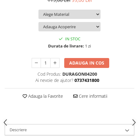
119,00 Lei
99,00 Lei
iQOO
Motorola
Opel
Itel
Nokia
Peugeot
Jolla
OnePlus
Porsche
Kyocera
Oppo
Renault
IN STOC
Lava
Oukitel
Seat
Durata de livrare:
1 zi
Leeco
Plum
Skoda
ADAUGA IN COS
Lenovo
Realme
Ssangyong
Cod Produs:
DURAGON04200
LG
Samsung
Subaru
Ai nevoie de ajutor?
0737431800
Maxwest
Sanko
Suzuki
Meizu
T-Mobile
Tesla
Adauga la Favorite
Cere informatii
Micromax
TCL
Toyota
Microsoft
Tecno
Volkswagen
Motorola
UGEE
Volvo
Descriere
Nio
Ulefone