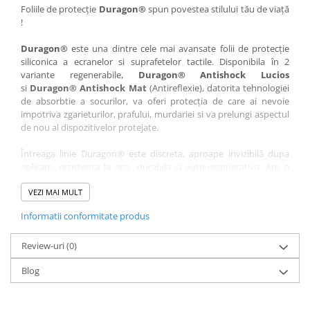
Nokia
Umidigi
Foliile de protecție
Duragon®
spun povestea stilului tău de viață
!
Nothing
verykool
Duragon®
este una dintre cele mai avansate folii de protecție
OnePlus
Vivo
siliconica a ecranelor si suprafetelor tactile. Disponibila în 2
Oppo
Vodafone
variante regenerabile,
Duragon® Antishock Lucios
si
Duragon® Antishock Mat
(Antireflexie), datorita tehnologiei
Orange
Wacom
de absorbtie a socurilor, va oferi protecția de care ai nevoie
Oukitel
Xiaomi
impotriva zgarieturilor, prafului, murdariei si va prelungi aspectul
de nou al dispozitivelor protejate.
Palm
Yezz
Întreaga linie Duragon® este discreta, aproape invizibilă dupa
Panasonic
Zamolxe
aplicare, rezistenta la apa, durabila si auto-regenerativa. Are o
Plum
ZTE
sensibilitate ridicată la atingere, iar luminozitatea afișajului este
complet păstrată.
VEZI MAI MULT
Posh
Informatii conformitate produs
Folia Duragon® vine insotita de un kit complet de instalare ce
Qmobile
conține:
Razer
Review-uri
1 x folie display
(0)
1 x șervețel microfibră
Realme
Blog
1 x mini spray gel
Samsung
1 x mini racletă
Fiecare folie este tăiată astfel încât să fie compatibilă cu modelul
Sharp