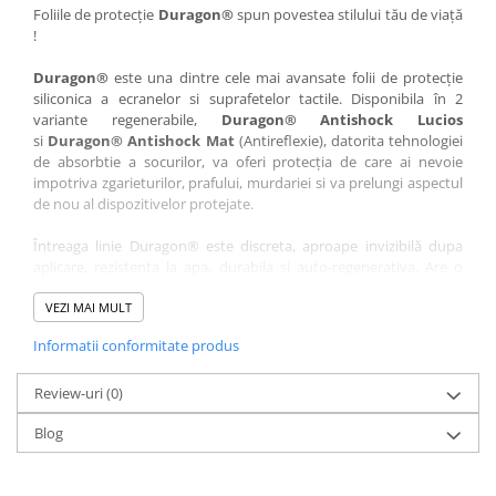
Nokia
Umidigi
Foliile de protecție
Duragon®
spun povestea stilului tău de viață
!
Nothing
verykool
Duragon®
este una dintre cele mai avansate folii de protecție
OnePlus
Vivo
siliconica a ecranelor si suprafetelor tactile. Disponibila în 2
Oppo
Vodafone
variante regenerabile,
Duragon® Antishock Lucios
si
Duragon® Antishock Mat
(Antireflexie), datorita tehnologiei
Orange
Wacom
de absorbtie a socurilor, va oferi protecția de care ai nevoie
Oukitel
Xiaomi
impotriva zgarieturilor, prafului, murdariei si va prelungi aspectul
de nou al dispozitivelor protejate.
Palm
Yezz
Întreaga linie Duragon® este discreta, aproape invizibilă dupa
Panasonic
Zamolxe
aplicare, rezistenta la apa, durabila si auto-regenerativa. Are o
Plum
ZTE
sensibilitate ridicată la atingere, iar luminozitatea afișajului este
complet păstrată.
VEZI MAI MULT
Posh
Informatii conformitate produs
Folia Duragon® vine insotita de un kit complet de instalare ce
Qmobile
conține:
Razer
Review-uri
1 x folie display
(0)
1 x șervețel microfibră
Realme
Blog
1 x mini spray gel
Samsung
1 x mini racletă
Fiecare folie este tăiată astfel încât să fie compatibilă cu modelul
Sharp