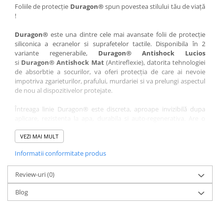
Nokia
Umidigi
Foliile de protecție
Duragon®
spun povestea stilului tău de viață
!
Nothing
verykool
Duragon®
este una dintre cele mai avansate folii de protecție
OnePlus
Vivo
siliconica a ecranelor si suprafetelor tactile. Disponibila în 2
Oppo
Vodafone
variante regenerabile,
Duragon® Antishock Lucios
si
Duragon® Antishock Mat
(Antireflexie), datorita tehnologiei
Orange
Wacom
de absorbtie a socurilor, va oferi protecția de care ai nevoie
Oukitel
Xiaomi
impotriva zgarieturilor, prafului, murdariei si va prelungi aspectul
de nou al dispozitivelor protejate.
Palm
Yezz
Întreaga linie Duragon® este discreta, aproape invizibilă dupa
Panasonic
Zamolxe
aplicare, rezistenta la apa, durabila si auto-regenerativa. Are o
Plum
ZTE
sensibilitate ridicată la atingere, iar luminozitatea afișajului este
complet păstrată.
VEZI MAI MULT
Posh
Informatii conformitate produs
Folia Duragon® vine insotita de un kit complet de instalare ce
Qmobile
conține:
Razer
Review-uri
1 x folie display
(0)
1 x șervețel microfibră
Realme
Blog
1 x mini spray gel
Samsung
1 x mini racletă
Fiecare folie este tăiată astfel încât să fie compatibilă cu modelul
Sharp