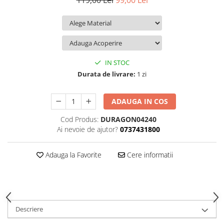
119,00 Lei
99,00 Lei
iQOO
Motorola
Opel
Itel
Nokia
Peugeot
Jolla
OnePlus
Porsche
Kyocera
Oppo
Renault
IN STOC
Lava
Oukitel
Seat
Durata de livrare:
1 zi
Leeco
Plum
Skoda
ADAUGA IN COS
Lenovo
Realme
Ssangyong
Cod Produs:
DURAGON04240
LG
Samsung
Subaru
Ai nevoie de ajutor?
0737431800
Maxwest
Sanko
Suzuki
Meizu
T-Mobile
Tesla
Adauga la Favorite
Cere informatii
Micromax
TCL
Toyota
Microsoft
Tecno
Volkswagen
Motorola
UGEE
Volvo
Descriere
Nio
Ulefone