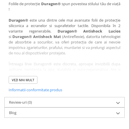
Nokia
Umidigi
Foliile de protecție
Duragon®
spun povestea stilului tău de viață
!
Nothing
verykool
Duragon®
este una dintre cele mai avansate folii de protecție
OnePlus
Vivo
siliconica a ecranelor si suprafetelor tactile. Disponibila în 2
Oppo
Vodafone
variante regenerabile,
Duragon® Antishock Lucios
si
Duragon® Antishock Mat
(Antireflexie), datorita tehnologiei
Orange
Wacom
de absorbtie a socurilor, va oferi protecția de care ai nevoie
Oukitel
Xiaomi
impotriva zgarieturilor, prafului, murdariei si va prelungi aspectul
de nou al dispozitivelor protejate.
Palm
Yezz
Întreaga linie Duragon® este discreta, aproape invizibilă dupa
Panasonic
Zamolxe
aplicare, rezistenta la apa, durabila si auto-regenerativa. Are o
Plum
ZTE
sensibilitate ridicată la atingere, iar luminozitatea afișajului este
complet păstrată.
VEZI MAI MULT
Posh
Informatii conformitate produs
Folia Duragon® vine insotita de un kit complet de instalare ce
Qmobile
conține:
Razer
Review-uri
1 x folie display
(0)
1 x șervețel microfibră
Realme
Blog
1 x mini spray gel
Samsung
1 x mini racletă
Fiecare folie este tăiată astfel încât să fie compatibilă cu modelul
Sharp