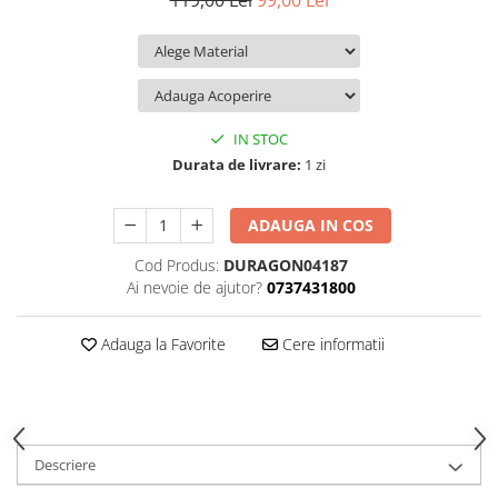
119,00 Lei
99,00 Lei
iQOO
Motorola
Opel
Itel
Nokia
Peugeot
Jolla
OnePlus
Porsche
Kyocera
Oppo
Renault
IN STOC
Lava
Oukitel
Seat
Durata de livrare:
1 zi
Leeco
Plum
Skoda
ADAUGA IN COS
Lenovo
Realme
Ssangyong
Cod Produs:
DURAGON04187
LG
Samsung
Subaru
Ai nevoie de ajutor?
0737431800
Maxwest
Sanko
Suzuki
Meizu
T-Mobile
Tesla
Adauga la Favorite
Cere informatii
Micromax
TCL
Toyota
Microsoft
Tecno
Volkswagen
Motorola
UGEE
Volvo
Descriere
Nio
Ulefone