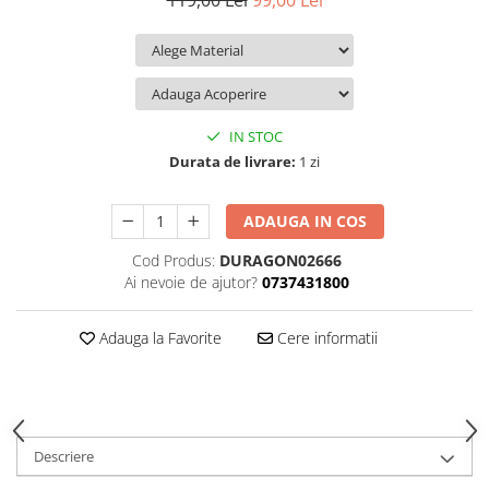
119,00 Lei
99,00 Lei
iQOO
Motorola
Opel
Itel
Nokia
Peugeot
Jolla
OnePlus
Porsche
Kyocera
Oppo
Renault
IN STOC
Lava
Oukitel
Seat
Durata de livrare:
1 zi
Leeco
Plum
Skoda
ADAUGA IN COS
Lenovo
Realme
Ssangyong
Cod Produs:
DURAGON02666
LG
Samsung
Subaru
Ai nevoie de ajutor?
0737431800
Maxwest
Sanko
Suzuki
Meizu
T-Mobile
Tesla
Adauga la Favorite
Cere informatii
Micromax
TCL
Toyota
Microsoft
Tecno
Volkswagen
Motorola
UGEE
Volvo
Descriere
Nio
Ulefone