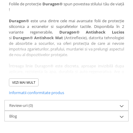
Nokia
Umidigi
Foliile de protecție
Duragon®
spun povestea stilului tău de viață
!
Nothing
verykool
Duragon®
este una dintre cele mai avansate folii de protecție
OnePlus
Vivo
siliconica a ecranelor si suprafetelor tactile. Disponibila în 2
Oppo
Vodafone
variante regenerabile,
Duragon® Antishock Lucios
si
Duragon® Antishock Mat
(Antireflexie), datorita tehnologiei
Orange
Wacom
de absorbtie a socurilor, va oferi protecția de care ai nevoie
Oukitel
Xiaomi
impotriva zgarieturilor, prafului, murdariei si va prelungi aspectul
de nou al dispozitivelor protejate.
Palm
Yezz
Întreaga linie Duragon® este discreta, aproape invizibilă dupa
Panasonic
Zamolxe
aplicare, rezistenta la apa, durabila si auto-regenerativa. Are o
Plum
ZTE
sensibilitate ridicată la atingere, iar luminozitatea afișajului este
complet păstrată.
VEZI MAI MULT
Posh
Informatii conformitate produs
Folia Duragon® vine insotita de un kit complet de instalare ce
Qmobile
conține:
Razer
Review-uri
1 x folie display
(0)
1 x șervețel microfibră
Realme
Blog
1 x mini spray gel
Samsung
1 x mini racletă
Fiecare folie este tăiată astfel încât să fie compatibilă cu modelul
Sharp