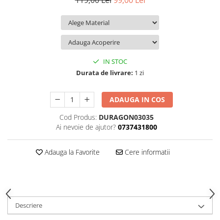
119,00 Lei
99,00 Lei
iQOO
Motorola
Opel
Itel
Nokia
Peugeot
Jolla
OnePlus
Porsche
Kyocera
Oppo
Renault
IN STOC
Lava
Oukitel
Seat
Durata de livrare:
1 zi
Leeco
Plum
Skoda
ADAUGA IN COS
Lenovo
Realme
Ssangyong
Cod Produs:
DURAGON03035
LG
Samsung
Subaru
Ai nevoie de ajutor?
0737431800
Maxwest
Sanko
Suzuki
Meizu
T-Mobile
Tesla
Adauga la Favorite
Cere informatii
Micromax
TCL
Toyota
Microsoft
Tecno
Volkswagen
Motorola
UGEE
Volvo
Descriere
Nio
Ulefone