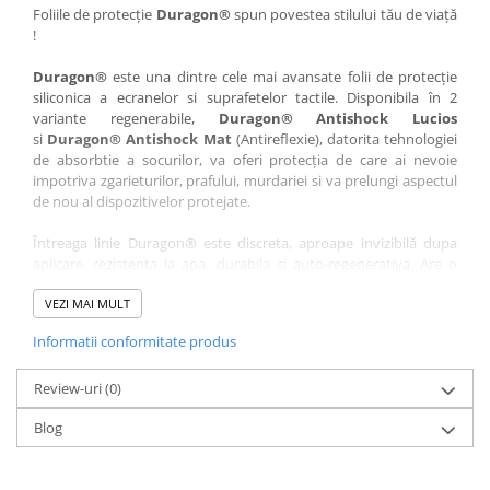
Nokia
Umidigi
Foliile de protecție
Duragon®
spun povestea stilului tău de viață
!
Nothing
verykool
Duragon®
este una dintre cele mai avansate folii de protecție
OnePlus
Vivo
siliconica a ecranelor si suprafetelor tactile. Disponibila în 2
Oppo
Vodafone
variante regenerabile,
Duragon® Antishock Lucios
si
Duragon® Antishock Mat
(Antireflexie), datorita tehnologiei
Orange
Wacom
de absorbtie a socurilor, va oferi protecția de care ai nevoie
Oukitel
Xiaomi
impotriva zgarieturilor, prafului, murdariei si va prelungi aspectul
de nou al dispozitivelor protejate.
Palm
Yezz
Întreaga linie Duragon® este discreta, aproape invizibilă dupa
Panasonic
Zamolxe
aplicare, rezistenta la apa, durabila si auto-regenerativa. Are o
Plum
ZTE
sensibilitate ridicată la atingere, iar luminozitatea afișajului este
complet păstrată.
VEZI MAI MULT
Posh
Informatii conformitate produs
Folia Duragon® vine insotita de un kit complet de instalare ce
Qmobile
conține:
Razer
Review-uri
1 x folie display
(0)
1 x șervețel microfibră
Realme
Blog
1 x mini spray gel
Samsung
1 x mini racletă
Fiecare folie este tăiată astfel încât să fie compatibilă cu modelul
Sharp