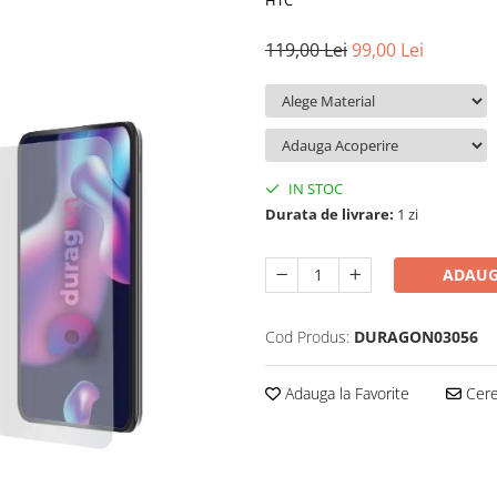
HTC
119,00 Lei
99,00 Lei
IN STOC
Durata de livrare:
1 zi
ADAUG
Cod Produs:
DURAGON03056
Adauga la Favorite
Cere 