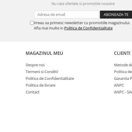
Nu rata ofertele si promotiile noastre
Panasonic
Zamolxe
Plum
ZTE
Vreau sa primesc newsletter cu promotiile magazinului.
Posh
Afla mai multe in
Politica de Confidentialitate
Qmobile
Razer
Realme
MAGAZINUL MEU
CLIENTI
Samsung
Despre noi
Metode de
Sharp
Termeni si Conditii
Politica d
Sonim
Politica de Confidentialitate
Garantia 
Politica de livrare
ANPC
Sony
Contact
ANPC - SA
T-mobile
TCL
Tecno
Ulefone