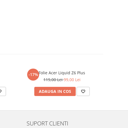
Folie Acer Liquid Z6 Plus
F
-17%
-17%
119,00 Lei
99,00 Lei
ADAUGA IN COS
AD
SUPORT CLIENTI