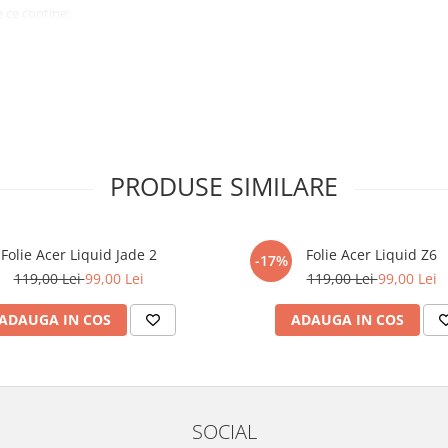
 ce conține:
ă cu modelul menționat în titlul
xperienta anterioara cu produse
PRODUSE SIMILARE
ului te vor ghida pas cu pas catre
tentie sporita in urmatoarele ore
ata, insa dispozitivul va fi complet
Folie Acer Liquid Jade 2
Folie Acer Liquid Z6
-17%
119,00 Lei
99,00 Lei
119,00 Lei
99,00 Lei
elul următor !
ADAUGA IN COS
ADAUGA IN COS
SOCIAL