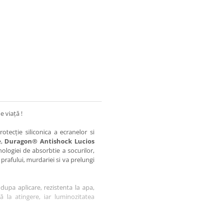
e viață !
otecție siliconica a ecranelor si
e,
Duragon® Antishock Lucios
nologiei de absorbtie a socurilor,
 prafului, murdariei si va prelungi
dupa aplicare, rezistenta la apa,
tă la atingere, iar luminozitatea