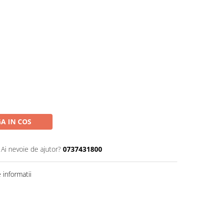
A IN COS
Ai nevoie de ajutor?
0737431800
informatii