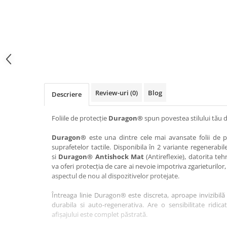
Haier
Huawei
Lexus
Skmei
Honor
HUION
Maserati
Suunto
HP
Icemobile
Mazda
The iHealth
HTC
Infinix
Mercedes-Benz
vivo
Huawei
itel
MG
Xiaomi
Icemobile
Lenovo
Mini Cooper
Review-uri
(0)
Blog
Descriere
Infinix
LG
Mitsubishi
Intex
Microsoft
Nissan
Foliile de protecție
Duragon®
spun povestea stilului tău d
iQOO
Motorola
Opel
Duragon®
este una dintre cele mai avansate folii de pr
suprafetelor tactile. Disponibila în 2 variante regenerabil
Itel
Nokia
Peugeot
si
Duragon® Antishock Mat
(Antireflexie), datorita teh
Jolla
OnePlus
Porsche
va oferi protecția de care ai nevoie impotriva zgarieturilor,
aspectul de nou al dispozitivelor protejate.
Kyocera
Oppo
Renault
Întreaga linie Duragon® este discreta, aproape invizibilă 
Lava
Oukitel
Seat
durabila si auto-regenerativa. Are o sensibilitate ridica
Leeco
Plum
Skoda
afișajului este complet păstrată.