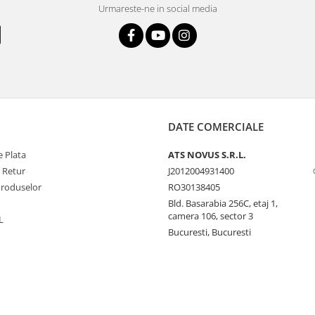
Urmareste-ne in social media
DATE COMERCIALE
 Plata
ATS NOVUS S.R.L.
e Retur
J2012004931400
Produselor
RO30138405
Bld. Basarabia 256C, etaj 1,
camera 106, sector 3
L
Bucuresti, Bucuresti