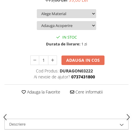
119,00 Lei
99,00 Lei
iQOO
Motorola
Opel
Itel
Nokia
Peugeot
Jolla
OnePlus
Porsche
Kyocera
Oppo
Renault
IN STOC
Lava
Oukitel
Seat
Durata de livrare:
1 zi
Leeco
Plum
Skoda
ADAUGA IN COS
Lenovo
Realme
Ssangyong
Cod Produs:
DURAGON03222
LG
Samsung
Subaru
Ai nevoie de ajutor?
0737431800
Maxwest
Sanko
Suzuki
Meizu
T-Mobile
Tesla
Adauga la Favorite
Cere informatii
Micromax
TCL
Toyota
Microsoft
Tecno
Volkswagen
Motorola
UGEE
Volvo
Descriere
Nio
Ulefone