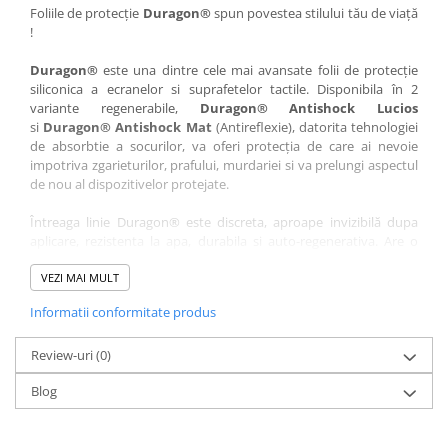
Nokia
Umidigi
Foliile de protecție
Duragon®
spun povestea stilului tău de viață
!
Nothing
verykool
Duragon®
este una dintre cele mai avansate folii de protecție
OnePlus
Vivo
siliconica a ecranelor si suprafetelor tactile. Disponibila în 2
Oppo
Vodafone
variante regenerabile,
Duragon® Antishock Lucios
si
Duragon® Antishock Mat
(Antireflexie), datorita tehnologiei
Orange
Wacom
de absorbtie a socurilor, va oferi protecția de care ai nevoie
Oukitel
Xiaomi
impotriva zgarieturilor, prafului, murdariei si va prelungi aspectul
de nou al dispozitivelor protejate.
Palm
Yezz
Întreaga linie Duragon® este discreta, aproape invizibilă dupa
Panasonic
Zamolxe
aplicare, rezistenta la apa, durabila si auto-regenerativa. Are o
Plum
ZTE
sensibilitate ridicată la atingere, iar luminozitatea afișajului este
complet păstrată.
VEZI MAI MULT
Posh
Informatii conformitate produs
Folia Duragon® vine insotita de un kit complet de instalare ce
Qmobile
conține:
Razer
Review-uri
1 x folie display
(0)
1 x șervețel microfibră
Realme
Blog
1 x mini spray gel
Samsung
1 x mini racletă
Fiecare folie este tăiată astfel încât să fie compatibilă cu modelul
Sharp