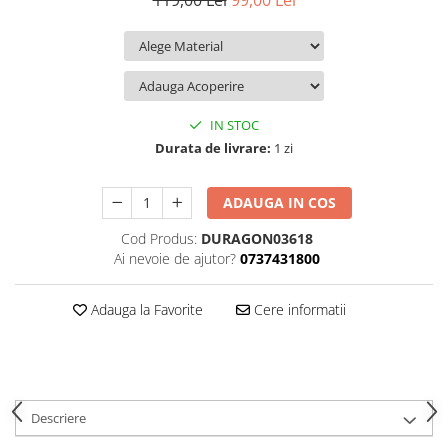
119,00 Lei
99,00 Lei
iQOO
Motorola
Opel
Itel
Nokia
Peugeot
Jolla
OnePlus
Porsche
Kyocera
Oppo
Renault
IN STOC
Lava
Oukitel
Seat
Durata de livrare:
1 zi
Leeco
Plum
Skoda
ADAUGA IN COS
Lenovo
Realme
Ssangyong
Cod Produs:
DURAGON03618
LG
Samsung
Subaru
Ai nevoie de ajutor?
0737431800
Maxwest
Sanko
Suzuki
Meizu
T-Mobile
Tesla
Adauga la Favorite
Cere informatii
Micromax
TCL
Toyota
Microsoft
Tecno
Volkswagen
Motorola
UGEE
Volvo
Descriere
Nio
Ulefone