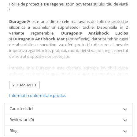
Nokia
Umidigi
Foliile de protecție
Duragon®
spun povestea stilului tău de viață
!
Nothing
verykool
Duragon®
este una dintre cele mai avansate folii de protecție
OnePlus
Vivo
siliconica a ecranelor si suprafetelor tactile. Disponibila în 2
Oppo
Vodafone
variante regenerabile,
Duragon® Antishock Lucios
si
Duragon® Antishock Mat
(Antireflexie), datorita tehnologiei
Orange
Wacom
de absorbtie a socurilor, va oferi protecția de care ai nevoie
Oukitel
Xiaomi
impotriva zgarieturilor, prafului, murdariei si va prelungi aspectul
de nou al dispozitivelor protejate.
Palm
Yezz
Întreaga linie Duragon® este discreta, aproape invizibilă dupa
Panasonic
Zamolxe
aplicare, rezistenta la apa, durabila si auto-regenerativa. Are o
Plum
ZTE
sensibilitate ridicată la atingere, iar luminozitatea afișajului este
complet păstrată.
VEZI MAI MULT
Posh
Informatii conformitate produs
Folia Duragon® vine insotita de un kit complet de instalare ce
Qmobile
conține:
Razer
Caracteristici
1 x folie display
1 x șervețel microfibră
Realme
Review-uri
(0)
1 x mini spray gel
Samsung
1 x mini racletă
Blog
Fiecare folie este tăiată astfel încât să fie compatibilă cu modelul
Sharp