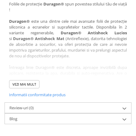
Nokia
Umidigi
Foliile de protecție
Duragon®
spun povestea stilului tău de viață
!
Nothing
verykool
Duragon®
este una dintre cele mai avansate folii de protecție
OnePlus
Vivo
siliconica a ecranelor si suprafetelor tactile. Disponibila în 2
Oppo
Vodafone
variante regenerabile,
Duragon® Antishock Lucios
si
Duragon® Antishock Mat
(Antireflexie), datorita tehnologiei
Orange
Wacom
de absorbtie a socurilor, va oferi protecția de care ai nevoie
Oukitel
Xiaomi
impotriva zgarieturilor, prafului, murdariei si va prelungi aspectul
de nou al dispozitivelor protejate.
Palm
Yezz
Întreaga linie Duragon® este discreta, aproape invizibilă dupa
Panasonic
Zamolxe
aplicare, rezistenta la apa, durabila si auto-regenerativa. Are o
Plum
ZTE
sensibilitate ridicată la atingere, iar luminozitatea afișajului este
complet păstrată.
VEZI MAI MULT
Posh
Informatii conformitate produs
Folia Duragon® vine insotita de un kit complet de instalare ce
Qmobile
conține:
Razer
Review-uri
1 x folie display
(0)
1 x șervețel microfibră
Realme
Blog
1 x mini spray gel
Samsung
1 x mini racletă
Fiecare folie este tăiată astfel încât să fie compatibilă cu modelul
Sharp