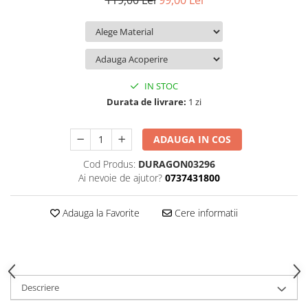
119,00 Lei
99,00 Lei
iQOO
Motorola
Opel
Itel
Nokia
Peugeot
Jolla
OnePlus
Porsche
Kyocera
Oppo
Renault
IN STOC
Lava
Oukitel
Seat
Durata de livrare:
1 zi
Leeco
Plum
Skoda
ADAUGA IN COS
Lenovo
Realme
Ssangyong
Cod Produs:
DURAGON03296
LG
Samsung
Subaru
Ai nevoie de ajutor?
0737431800
Maxwest
Sanko
Suzuki
Meizu
T-Mobile
Tesla
Adauga la Favorite
Cere informatii
Micromax
TCL
Toyota
Microsoft
Tecno
Volkswagen
Motorola
UGEE
Volvo
Descriere
Nio
Ulefone