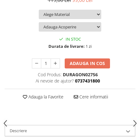
119,00 Lei
99,00 Lei
iQOO
Motorola
Opel
Itel
Nokia
Peugeot
Jolla
OnePlus
Porsche
Kyocera
Oppo
Renault
IN STOC
Lava
Oukitel
Seat
Durata de livrare:
1 zi
Leeco
Plum
Skoda
ADAUGA IN COS
Lenovo
Realme
Ssangyong
Cod Produs:
DURAGON02756
LG
Samsung
Subaru
Ai nevoie de ajutor?
0737431800
Maxwest
Sanko
Suzuki
Meizu
T-Mobile
Tesla
Adauga la Favorite
Cere informatii
Micromax
TCL
Toyota
Microsoft
Tecno
Volkswagen
Motorola
UGEE
Volvo
Descriere
Nio
Ulefone