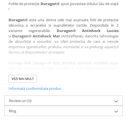
Nokia
Umidigi
Foliile de protecție
Duragon®
spun povestea stilului tău de viață
!
Nothing
verykool
Duragon®
este una dintre cele mai avansate folii de protecție
OnePlus
Vivo
siliconica a ecranelor si suprafetelor tactile. Disponibila în 2
Oppo
Vodafone
variante regenerabile,
Duragon® Antishock Lucios
si
Duragon® Antishock Mat
(Antireflexie), datorita tehnologiei
Orange
Wacom
de absorbtie a socurilor, va oferi protecția de care ai nevoie
Oukitel
Xiaomi
impotriva zgarieturilor, prafului, murdariei si va prelungi aspectul
de nou al dispozitivelor protejate.
Palm
Yezz
Întreaga linie Duragon® este discreta, aproape invizibilă dupa
Panasonic
Zamolxe
aplicare, rezistenta la apa, durabila si auto-regenerativa. Are o
Plum
ZTE
sensibilitate ridicată la atingere, iar luminozitatea afișajului este
complet păstrată.
VEZI MAI MULT
Posh
Informatii conformitate produs
Folia Duragon® vine insotita de un kit complet de instalare ce
Qmobile
conține:
Razer
Review-uri
1 x folie display
(0)
1 x șervețel microfibră
Realme
Blog
1 x mini spray gel
Samsung
1 x mini racletă
Fiecare folie este tăiată astfel încât să fie compatibilă cu modelul
Sharp