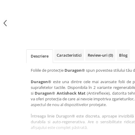
Haier
Huawei
Lexus
Skmei
Honor
HUION
Maserati
Suunto
HP
Icemobile
Mazda
The iHealth
HTC
Infinix
Mercedes-Benz
vivo
Huawei
itel
MG
Xiaomi
Icemobile
Lenovo
Mini Cooper
Caracteristici
Review-uri
(0)
Blog
Descriere
Infinix
LG
Mitsubishi
Intex
Microsoft
Nissan
Foliile de protecție
Duragon®
spun povestea stilului tău d
iQOO
Motorola
Opel
Duragon®
este una dintre cele mai avansate folii de pr
suprafetelor tactile. Disponibila în 2 variante regenerabil
Itel
Nokia
Peugeot
si
Duragon® Antishock Mat
(Antireflexie), datorita teh
Jolla
OnePlus
Porsche
va oferi protecția de care ai nevoie impotriva zgarieturilor,
aspectul de nou al dispozitivelor protejate.
Kyocera
Oppo
Renault
Întreaga linie Duragon® este discreta, aproape invizibilă 
Lava
Oukitel
Seat
durabila si auto-regenerativa. Are o sensibilitate ridica
Leeco
Plum
Skoda
afișajului este complet păstrată.