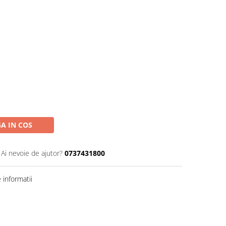
A IN COS
Ai nevoie de ajutor?
0737431800
informatii