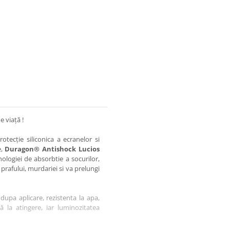
e viață !
otecție siliconica a ecranelor si
e,
Duragon® Antishock Lucios
nologiei de absorbtie a socurilor,
 prafului, murdariei si va prelungi
dupa aplicare, rezistenta la apa,
tă la atingere, iar luminozitatea