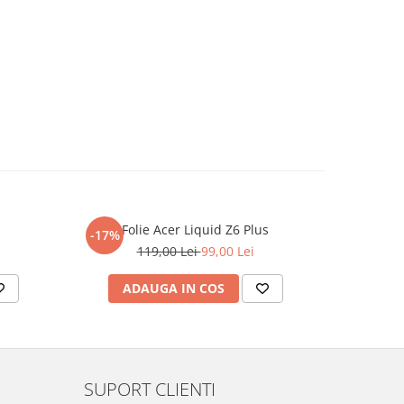
Folie Acer Liquid Z6 Plus
F
-17%
-17%
119,00 Lei
99,00 Lei
ADAUGA IN COS
AD
SUPORT CLIENTI