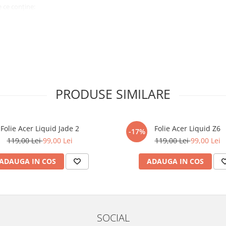
 ce conține:
ă cu modelul menționat în titlul
xperienta anterioara cu produse
PRODUSE SIMILARE
ului te vor ghida pas cu pas catre
tentie sporita in urmatoarele ore
ata, insa dispozitivul va fi complet
Folie Acer Liquid Jade 2
Folie Acer Liquid Z6
-17%
119,00 Lei
99,00 Lei
119,00 Lei
99,00 Lei
elul următor !
ADAUGA IN COS
ADAUGA IN COS
SOCIAL