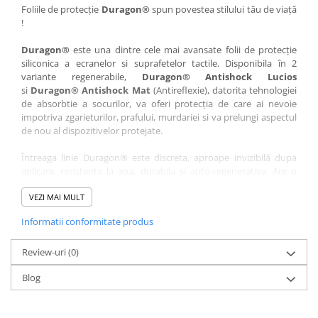
Nokia
Umidigi
Foliile de protecție
Duragon®
spun povestea stilului tău de viață
!
Nothing
verykool
Duragon®
este una dintre cele mai avansate folii de protecție
OnePlus
Vivo
siliconica a ecranelor si suprafetelor tactile. Disponibila în 2
Oppo
Vodafone
variante regenerabile,
Duragon® Antishock Lucios
si
Duragon® Antishock Mat
(Antireflexie), datorita tehnologiei
Orange
Wacom
de absorbtie a socurilor, va oferi protecția de care ai nevoie
Oukitel
Xiaomi
impotriva zgarieturilor, prafului, murdariei si va prelungi aspectul
de nou al dispozitivelor protejate.
Palm
Yezz
Întreaga linie Duragon® este discreta, aproape invizibilă dupa
Panasonic
Zamolxe
aplicare, rezistenta la apa, durabila si auto-regenerativa. Are o
Plum
ZTE
sensibilitate ridicată la atingere, iar luminozitatea afișajului este
complet păstrată.
VEZI MAI MULT
Posh
Informatii conformitate produs
Folia Duragon® vine insotita de un kit complet de instalare ce
Qmobile
conține:
Razer
Review-uri
1 x folie display
(0)
1 x șervețel microfibră
Realme
Blog
1 x mini spray gel
Samsung
1 x mini racletă
Fiecare folie este tăiată astfel încât să fie compatibilă cu modelul
Sharp