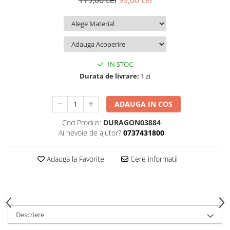
119,00 Lei
99,00 Lei
iQOO
Motorola
Opel
Itel
Nokia
Peugeot
Jolla
OnePlus
Porsche
Kyocera
Oppo
Renault
IN STOC
Lava
Oukitel
Seat
Durata de livrare:
1 zi
Leeco
Plum
Skoda
ADAUGA IN COS
Lenovo
Realme
Ssangyong
Cod Produs:
DURAGON03884
LG
Samsung
Subaru
Ai nevoie de ajutor?
0737431800
Maxwest
Sanko
Suzuki
Meizu
T-Mobile
Tesla
Adauga la Favorite
Cere informatii
Micromax
TCL
Toyota
Microsoft
Tecno
Volkswagen
Motorola
UGEE
Volvo
Descriere
Nio
Ulefone