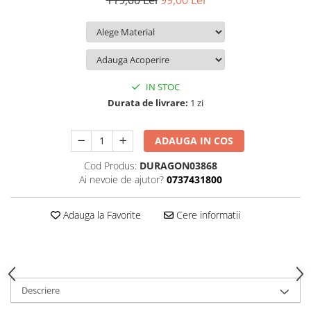
119,00 Lei
99,00 Lei
iQOO
Motorola
Opel
Itel
Nokia
Peugeot
Jolla
OnePlus
Porsche
Kyocera
Oppo
Renault
IN STOC
Lava
Oukitel
Seat
Durata de livrare:
1 zi
Leeco
Plum
Skoda
ADAUGA IN COS
Lenovo
Realme
Ssangyong
Cod Produs:
DURAGON03868
LG
Samsung
Subaru
Ai nevoie de ajutor?
0737431800
Maxwest
Sanko
Suzuki
Meizu
T-Mobile
Tesla
Adauga la Favorite
Cere informatii
Micromax
TCL
Toyota
Microsoft
Tecno
Volkswagen
Motorola
UGEE
Volvo
Descriere
Nio
Ulefone