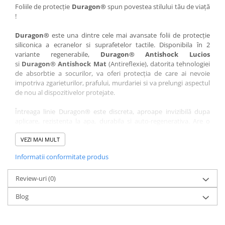
Nokia
Umidigi
Foliile de protecție
Duragon®
spun povestea stilului tău de viață
!
Nothing
verykool
Duragon®
este una dintre cele mai avansate folii de protecție
OnePlus
Vivo
siliconica a ecranelor si suprafetelor tactile. Disponibila în 2
Oppo
Vodafone
variante regenerabile,
Duragon® Antishock Lucios
si
Duragon® Antishock Mat
(Antireflexie), datorita tehnologiei
Orange
Wacom
de absorbtie a socurilor, va oferi protecția de care ai nevoie
Oukitel
Xiaomi
impotriva zgarieturilor, prafului, murdariei si va prelungi aspectul
de nou al dispozitivelor protejate.
Palm
Yezz
Întreaga linie Duragon® este discreta, aproape invizibilă dupa
Panasonic
Zamolxe
aplicare, rezistenta la apa, durabila si auto-regenerativa. Are o
Plum
ZTE
sensibilitate ridicată la atingere, iar luminozitatea afișajului este
complet păstrată.
VEZI MAI MULT
Posh
Informatii conformitate produs
Folia Duragon® vine insotita de un kit complet de instalare ce
Qmobile
conține:
Razer
Review-uri
1 x folie display
(0)
1 x șervețel microfibră
Realme
Blog
1 x mini spray gel
Samsung
1 x mini racletă
Fiecare folie este tăiată astfel încât să fie compatibilă cu modelul
Sharp