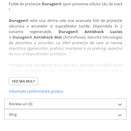
Nokia
Umidigi
Foliile de protecție
Duragon®
spun povestea stilului tău de viață
!
Nothing
verykool
Duragon®
este una dintre cele mai avansate folii de protecție
OnePlus
Vivo
siliconica a ecranelor si suprafetelor tactile. Disponibila în 2
Oppo
Vodafone
variante regenerabile,
Duragon® Antishock Lucios
si
Duragon® Antishock Mat
(Antireflexie), datorita tehnologiei
Orange
Wacom
de absorbtie a socurilor, va oferi protecția de care ai nevoie
Oukitel
Xiaomi
impotriva zgarieturilor, prafului, murdariei si va prelungi aspectul
de nou al dispozitivelor protejate.
Palm
Yezz
Întreaga linie Duragon® este discreta, aproape invizibilă dupa
Panasonic
Zamolxe
aplicare, rezistenta la apa, durabila si auto-regenerativa. Are o
Plum
ZTE
sensibilitate ridicată la atingere, iar luminozitatea afișajului este
complet păstrată.
VEZI MAI MULT
Posh
Informatii conformitate produs
Folia Duragon® vine insotita de un kit complet de instalare ce
Qmobile
conține:
Razer
Review-uri
1 x folie display
(0)
1 x șervețel microfibră
Realme
Blog
1 x mini spray gel
Samsung
1 x mini racletă
Fiecare folie este tăiată astfel încât să fie compatibilă cu modelul
Sharp