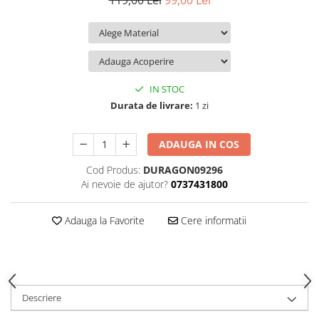
119,00 Lei
99,00 Lei
iQOO
Motorola
Opel
Itel
Nokia
Peugeot
Jolla
OnePlus
Porsche
Kyocera
Oppo
Renault
IN STOC
Lava
Oukitel
Seat
Durata de livrare:
1 zi
Leeco
Plum
Skoda
ADAUGA IN COS
Lenovo
Realme
Ssangyong
Cod Produs:
DURAGON09296
LG
Samsung
Subaru
Ai nevoie de ajutor?
0737431800
Maxwest
Sanko
Suzuki
Meizu
T-Mobile
Tesla
Adauga la Favorite
Cere informatii
Micromax
TCL
Toyota
Microsoft
Tecno
Volkswagen
Motorola
UGEE
Volvo
Descriere
Nio
Ulefone