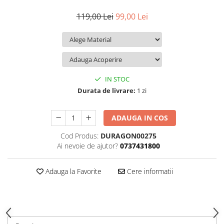
iQOO
Motorola
Opel
119,00 Lei
99,00 Lei
Itel
Nokia
Peugeot
Jolla
OnePlus
Porsche
Kyocera
Oppo
Renault
Lava
Oukitel
Seat
IN STOC
Leeco
Plum
Skoda
Durata de livrare:
1 zi
Lenovo
Realme
Ssangyong
ADAUGA IN COS
LG
Samsung
Subaru
Cod Produs:
DURAGON00275
Maxwest
Sanko
Suzuki
Ai nevoie de ajutor?
0737431800
Meizu
T-Mobile
Tesla
Micromax
TCL
Toyota
Adauga la Favorite
Cere informatii
Microsoft
Tecno
Volkswagen
Motorola
UGEE
Volvo
Nio
Ulefone