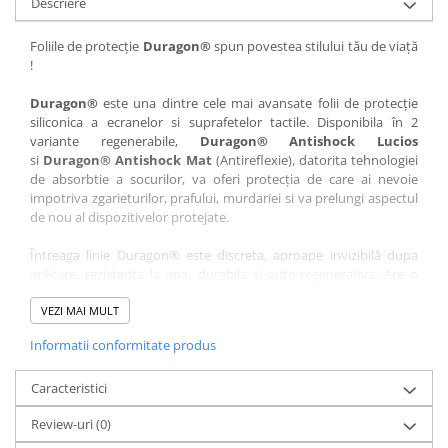
Descriere
Nokia
Umidigi
Nothing
verykool
Foliile de protecție
Duragon®
spun povestea stilului tău de viață
!
OnePlus
Vivo
Oppo
Vodafone
Duragon®
este una dintre cele mai avansate folii de protecție
siliconica a ecranelor si suprafetelor tactile. Disponibila în 2
Orange
Wacom
variante regenerabile,
Duragon® Antishock Lucios
si
Duragon® Antishock Mat
(Antireflexie), datorita tehnologiei
Oukitel
Xiaomi
de absorbtie a socurilor, va oferi protecția de care ai nevoie
Palm
Yezz
impotriva zgarieturilor, prafului, murdariei si va prelungi aspectul
de nou al dispozitivelor protejate.
Panasonic
Zamolxe
Întreaga linie Duragon® este discreta, aproape invizibilă dupa
Plum
ZTE
aplicare, rezistenta la apa, durabila si auto-regenerativa. Are o
Posh
sensibilitate ridicată la atingere, iar luminozitatea afișajului este
complet păstrată.
VEZI MAI MULT
Qmobile
Informatii conformitate produs
Folia Duragon® vine insotita de un kit complet de instalare ce
Razer
conține:
Realme
Caracteristici
1 x folie display
1 x șervețel microfibră
Samsung
Review-uri
(0)
1 x mini spray gel
Sharp
1 x mini racletă