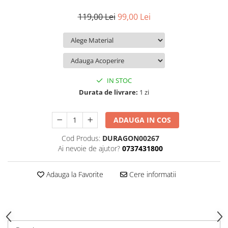
iQOO
Motorola
Opel
119,00 Lei
99,00 Lei
Itel
Nokia
Peugeot
Jolla
OnePlus
Porsche
Kyocera
Oppo
Renault
Lava
Oukitel
Seat
IN STOC
Leeco
Plum
Skoda
Durata de livrare:
1 zi
Lenovo
Realme
Ssangyong
ADAUGA IN COS
LG
Samsung
Subaru
Cod Produs:
DURAGON00267
Maxwest
Sanko
Suzuki
Ai nevoie de ajutor?
0737431800
Meizu
T-Mobile
Tesla
Micromax
TCL
Toyota
Adauga la Favorite
Cere informatii
Microsoft
Tecno
Volkswagen
Motorola
UGEE
Volvo
Nio
Ulefone