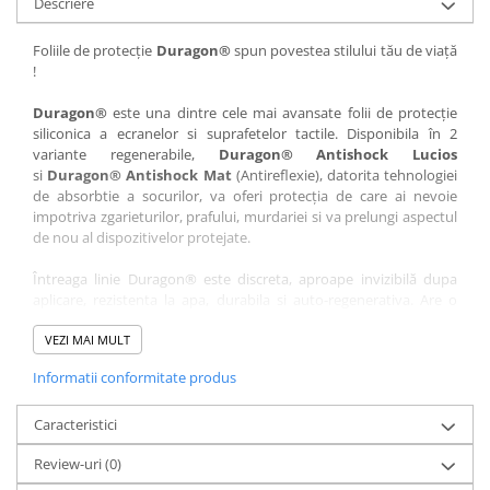
Descriere
Nokia
Umidigi
Nothing
verykool
Foliile de protecție
Duragon®
spun povestea stilului tău de viață
!
OnePlus
Vivo
Oppo
Vodafone
Duragon®
este una dintre cele mai avansate folii de protecție
siliconica a ecranelor si suprafetelor tactile. Disponibila în 2
Orange
Wacom
variante regenerabile,
Duragon® Antishock Lucios
si
Duragon® Antishock Mat
(Antireflexie), datorita tehnologiei
Oukitel
Xiaomi
de absorbtie a socurilor, va oferi protecția de care ai nevoie
Palm
Yezz
impotriva zgarieturilor, prafului, murdariei si va prelungi aspectul
de nou al dispozitivelor protejate.
Panasonic
Zamolxe
Întreaga linie Duragon® este discreta, aproape invizibilă dupa
Plum
ZTE
aplicare, rezistenta la apa, durabila si auto-regenerativa. Are o
Posh
sensibilitate ridicată la atingere, iar luminozitatea afișajului este
complet păstrată.
VEZI MAI MULT
Qmobile
Informatii conformitate produs
Folia Duragon® vine insotita de un kit complet de instalare ce
Razer
conține:
Realme
Caracteristici
1 x folie display
1 x șervețel microfibră
Samsung
Review-uri
(0)
1 x mini spray gel
Sharp
1 x mini racletă