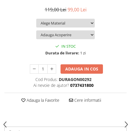
iQOO
Motorola
Opel
119,00 Lei
99,00 Lei
Itel
Nokia
Peugeot
Jolla
OnePlus
Porsche
Kyocera
Oppo
Renault
Lava
Oukitel
Seat
IN STOC
Leeco
Plum
Skoda
Durata de livrare:
1 zi
Lenovo
Realme
Ssangyong
ADAUGA IN COS
LG
Samsung
Subaru
Cod Produs:
DURAGON00292
Maxwest
Sanko
Suzuki
Ai nevoie de ajutor?
0737431800
Meizu
T-Mobile
Tesla
Micromax
TCL
Toyota
Adauga la Favorite
Cere informatii
Microsoft
Tecno
Volkswagen
Motorola
UGEE
Volvo
Nio
Ulefone