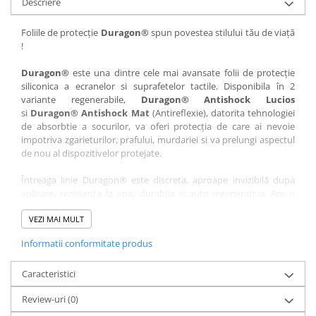
Descriere
Nokia
Umidigi
Nothing
verykool
Foliile de protecție
Duragon®
spun povestea stilului tău de viață
!
OnePlus
Vivo
Oppo
Vodafone
Duragon®
este una dintre cele mai avansate folii de protecție
siliconica a ecranelor si suprafetelor tactile. Disponibila în 2
Orange
Wacom
variante regenerabile,
Duragon® Antishock Lucios
si
Duragon® Antishock Mat
(Antireflexie), datorita tehnologiei
Oukitel
Xiaomi
de absorbtie a socurilor, va oferi protecția de care ai nevoie
Palm
Yezz
impotriva zgarieturilor, prafului, murdariei si va prelungi aspectul
de nou al dispozitivelor protejate.
Panasonic
Zamolxe
Întreaga linie Duragon® este discreta, aproape invizibilă dupa
Plum
ZTE
aplicare, rezistenta la apa, durabila si auto-regenerativa. Are o
Posh
sensibilitate ridicată la atingere, iar luminozitatea afișajului este
complet păstrată.
VEZI MAI MULT
Qmobile
Informatii conformitate produs
Folia Duragon® vine insotita de un kit complet de instalare ce
Razer
conține:
Realme
Caracteristici
1 x folie display
1 x șervețel microfibră
Samsung
Review-uri
(0)
1 x mini spray gel
Sharp
1 x mini racletă