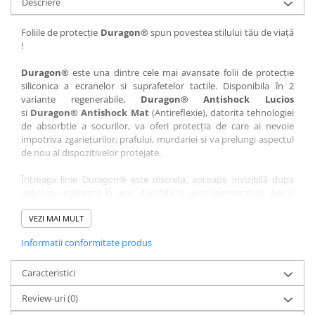
Descriere
Nokia
Umidigi
Nothing
verykool
Foliile de protecție
Duragon®
spun povestea stilului tău de viață
!
OnePlus
Vivo
Oppo
Vodafone
Duragon®
este una dintre cele mai avansate folii de protecție
siliconica a ecranelor si suprafetelor tactile. Disponibila în 2
Orange
Wacom
variante regenerabile,
Duragon® Antishock Lucios
si
Duragon® Antishock Mat
(Antireflexie), datorita tehnologiei
Oukitel
Xiaomi
de absorbtie a socurilor, va oferi protecția de care ai nevoie
Palm
Yezz
impotriva zgarieturilor, prafului, murdariei si va prelungi aspectul
de nou al dispozitivelor protejate.
Panasonic
Zamolxe
Întreaga linie Duragon® este discreta, aproape invizibilă dupa
Plum
ZTE
aplicare, rezistenta la apa, durabila si auto-regenerativa. Are o
Posh
sensibilitate ridicată la atingere, iar luminozitatea afișajului este
complet păstrată.
VEZI MAI MULT
Qmobile
Informatii conformitate produs
Folia Duragon® vine insotita de un kit complet de instalare ce
Razer
conține:
Realme
Caracteristici
1 x folie display
1 x șervețel microfibră
Samsung
Review-uri
(0)
1 x mini spray gel
Sharp
1 x mini racletă