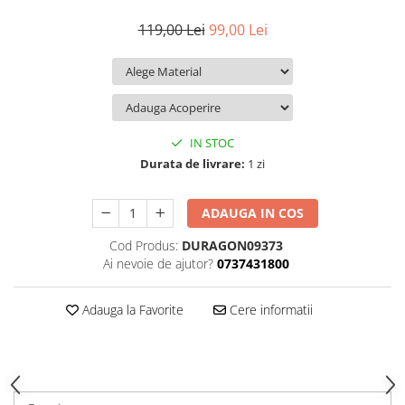
iQOO
Motorola
Opel
119,00 Lei
99,00 Lei
Itel
Nokia
Peugeot
Jolla
OnePlus
Porsche
Kyocera
Oppo
Renault
Lava
Oukitel
Seat
IN STOC
Leeco
Plum
Skoda
Durata de livrare:
1 zi
Lenovo
Realme
Ssangyong
ADAUGA IN COS
LG
Samsung
Subaru
Cod Produs:
DURAGON09373
Maxwest
Sanko
Suzuki
Ai nevoie de ajutor?
0737431800
Meizu
T-Mobile
Tesla
Micromax
TCL
Toyota
Adauga la Favorite
Cere informatii
Microsoft
Tecno
Volkswagen
Motorola
UGEE
Volvo
Nio
Ulefone