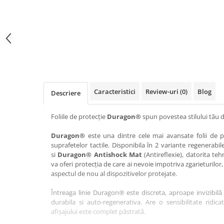
Haier
Huawei
Lexus
Skmei
Honor
HUION
Maserati
Suunto
HP
Icemobile
Mazda
The iHealth
HTC
Infinix
Mercedes-Benz
vivo
Huawei
itel
MG
Xiaomi
Icemobile
Lenovo
Mini Cooper
Caracteristici
Review-uri
(0)
Blog
Descriere
Infinix
LG
Mitsubishi
Intex
Microsoft
Nissan
Foliile de protecție
Duragon®
spun povestea stilului tău d
iQOO
Motorola
Opel
Duragon®
este una dintre cele mai avansate folii de pr
suprafetelor tactile. Disponibila în 2 variante regenerabil
Itel
Nokia
Peugeot
si
Duragon® Antishock Mat
(Antireflexie), datorita teh
Jolla
OnePlus
Porsche
va oferi protecția de care ai nevoie impotriva zgarieturilor,
aspectul de nou al dispozitivelor protejate.
Kyocera
Oppo
Renault
Întreaga linie Duragon® este discreta, aproape invizibilă 
Lava
Oukitel
Seat
durabila si auto-regenerativa. Are o sensibilitate ridica
Leeco
Plum
Skoda
afișajului este complet păstrată.