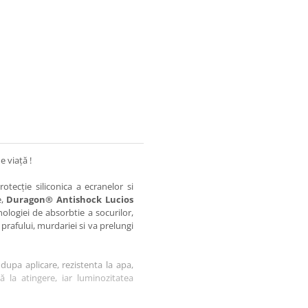
e viață !
otecție siliconica a ecranelor si
e,
Duragon® Antishock Lucios
nologiei de absorbtie a socurilor,
 prafului, murdariei si va prelungi
dupa aplicare, rezistenta la apa,
tă la atingere, iar luminozitatea