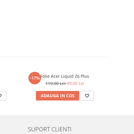
Folie Acer Liquid Z6 Plus
F
-17%
-17%
119,00 Lei
99,00 Lei
ADAUGA IN COS
AD
SUPORT CLIENTI