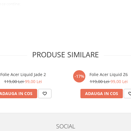
 ce conține:
ă cu modelul menționat în titlul
xperienta anterioara cu produse
PRODUSE SIMILARE
ului te vor ghida pas cu pas catre
tentie sporita in urmatoarele ore
ata, insa dispozitivul va fi complet
Folie Acer Liquid Jade 2
Folie Acer Liquid Z6
-17%
119,00 Lei
99,00 Lei
119,00 Lei
99,00 Lei
elul următor !
ADAUGA IN COS
ADAUGA IN COS
SOCIAL