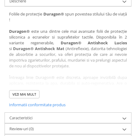
Descriere
Nokia
Umidigi
Nothing
verykool
Foliile de protecție
Duragon®
spun povestea stilului tău de viață
!
OnePlus
Vivo
Oppo
Vodafone
Duragon®
este una dintre cele mai avansate folii de protecție
siliconica a ecranelor si suprafetelor tactile. Disponibila în 2
Orange
Wacom
variante regenerabile,
Duragon® Antishock Lucios
si
Duragon® Antishock Mat
(Antireflexie), datorita tehnologiei
Oukitel
Xiaomi
de absorbtie a socurilor, va oferi protecția de care ai nevoie
Palm
Yezz
impotriva zgarieturilor, prafului, murdariei si va prelungi aspectul
de nou al dispozitivelor protejate.
Panasonic
Zamolxe
Întreaga linie Duragon® este discreta, aproape invizibilă dupa
Plum
ZTE
aplicare, rezistenta la apa, durabila si auto-regenerativa. Are o
Posh
sensibilitate ridicată la atingere, iar luminozitatea afișajului este
complet păstrată.
VEZI MAI MULT
Qmobile
Informatii conformitate produs
Folia Duragon® vine insotita de un kit complet de instalare ce
Razer
conține:
Realme
Caracteristici
1 x folie display
1 x șervețel microfibră
Samsung
Review-uri
(0)
1 x mini spray gel
Sharp
1 x mini racletă