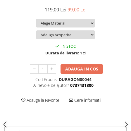
iQOO
Motorola
Opel
119,00 Lei
99,00 Lei
Itel
Nokia
Peugeot
Jolla
OnePlus
Porsche
Kyocera
Oppo
Renault
Lava
Oukitel
Seat
IN STOC
Leeco
Plum
Skoda
Durata de livrare:
1 zi
Lenovo
Realme
Ssangyong
ADAUGA IN COS
LG
Samsung
Subaru
Cod Produs:
DURAGON00044
Maxwest
Sanko
Suzuki
Ai nevoie de ajutor?
0737431800
Meizu
T-Mobile
Tesla
Micromax
TCL
Toyota
Adauga la Favorite
Cere informatii
Microsoft
Tecno
Volkswagen
Motorola
UGEE
Volvo
Nio
Ulefone