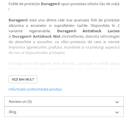
Nokia
Umidigi
Foliile de protecție
Duragon®
spun povestea stilului tău de viață
!
Nothing
verykool
Duragon®
este una dintre cele mai avansate folii de protecție
OnePlus
Vivo
siliconica a ecranelor si suprafetelor tactile. Disponibila în 2
Oppo
Vodafone
variante regenerabile,
Duragon® Antishock Lucios
si
Duragon® Antishock Mat
(Antireflexie), datorita tehnologiei
Orange
Wacom
de absorbtie a socurilor, va oferi protecția de care ai nevoie
Oukitel
Xiaomi
impotriva zgarieturilor, prafului, murdariei si va prelungi aspectul
de nou al dispozitivelor protejate.
Palm
Yezz
Întreaga linie Duragon® este discreta, aproape invizibilă dupa
Panasonic
Zamolxe
aplicare, rezistenta la apa, durabila si auto-regenerativa. Are o
Plum
ZTE
sensibilitate ridicată la atingere, iar luminozitatea afișajului este
complet păstrată.
VEZI MAI MULT
Posh
Informatii conformitate produs
Folia Duragon® vine insotita de un kit complet de instalare ce
Qmobile
conține:
Razer
Review-uri
1 x folie display
(0)
1 x șervețel microfibră
Realme
Blog
1 x mini spray gel
Samsung
1 x mini racletă
Fiecare folie este tăiată astfel încât să fie compatibilă cu modelul
Sharp