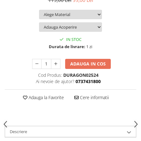
119,00 Lei
99,00 Lei
iQOO
Motorola
Opel
Itel
Nokia
Peugeot
Jolla
OnePlus
Porsche
Kyocera
Oppo
Renault
IN STOC
Lava
Oukitel
Seat
Durata de livrare:
1 zi
Leeco
Plum
Skoda
ADAUGA IN COS
Lenovo
Realme
Ssangyong
Cod Produs:
DURAGON02524
LG
Samsung
Subaru
Ai nevoie de ajutor?
0737431800
Maxwest
Sanko
Suzuki
Meizu
T-Mobile
Tesla
Adauga la Favorite
Cere informatii
Micromax
TCL
Toyota
Microsoft
Tecno
Volkswagen
Motorola
UGEE
Volvo
Descriere
Nio
Ulefone