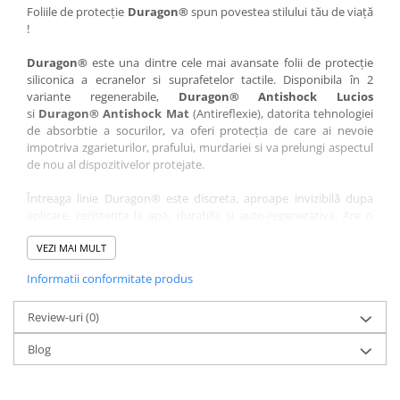
Nokia
Umidigi
Foliile de protecție
Duragon®
spun povestea stilului tău de viață
!
Nothing
verykool
Duragon®
este una dintre cele mai avansate folii de protecție
OnePlus
Vivo
siliconica a ecranelor si suprafetelor tactile. Disponibila în 2
Oppo
Vodafone
variante regenerabile,
Duragon® Antishock Lucios
si
Duragon® Antishock Mat
(Antireflexie), datorita tehnologiei
Orange
Wacom
de absorbtie a socurilor, va oferi protecția de care ai nevoie
Oukitel
Xiaomi
impotriva zgarieturilor, prafului, murdariei si va prelungi aspectul
de nou al dispozitivelor protejate.
Palm
Yezz
Întreaga linie Duragon® este discreta, aproape invizibilă dupa
Panasonic
Zamolxe
aplicare, rezistenta la apa, durabila si auto-regenerativa. Are o
Plum
ZTE
sensibilitate ridicată la atingere, iar luminozitatea afișajului este
complet păstrată.
VEZI MAI MULT
Posh
Informatii conformitate produs
Folia Duragon® vine insotita de un kit complet de instalare ce
Qmobile
conține:
Razer
Review-uri
1 x folie display
(0)
1 x șervețel microfibră
Realme
Blog
1 x mini spray gel
Samsung
1 x mini racletă
Fiecare folie este tăiată astfel încât să fie compatibilă cu modelul
Sharp