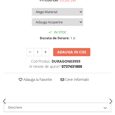
119,00 Lei
99,00 Lei
iQOO
Motorola
Opel
Itel
Nokia
Peugeot
Jolla
OnePlus
Porsche
Kyocera
Oppo
Renault
IN STOC
Lava
Oukitel
Seat
Durata de livrare:
1 zi
Leeco
Plum
Skoda
ADAUGA IN COS
Lenovo
Realme
Ssangyong
Cod Produs:
DURAGON03959
LG
Samsung
Subaru
Ai nevoie de ajutor?
0737431800
Maxwest
Sanko
Suzuki
Meizu
T-Mobile
Tesla
Adauga la Favorite
Cere informatii
Micromax
TCL
Toyota
Microsoft
Tecno
Volkswagen
Motorola
UGEE
Volvo
Descriere
Nio
Ulefone