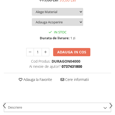
119,00 Lei
99,00 Lei
iQOO
Motorola
Opel
Itel
Nokia
Peugeot
Jolla
OnePlus
Porsche
Kyocera
Oppo
Renault
IN STOC
Lava
Oukitel
Seat
Durata de livrare:
1 zi
Leeco
Plum
Skoda
ADAUGA IN COS
Lenovo
Realme
Ssangyong
Cod Produs:
DURAGON04000
LG
Samsung
Subaru
Ai nevoie de ajutor?
0737431800
Maxwest
Sanko
Suzuki
Meizu
T-Mobile
Tesla
Adauga la Favorite
Cere informatii
Micromax
TCL
Toyota
Microsoft
Tecno
Volkswagen
Motorola
UGEE
Volvo
Descriere
Nio
Ulefone