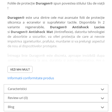
Nokia
Umidigi
Foliile de protecție
Duragon®
spun povestea stilului tău de viață
!
Nothing
verykool
Duragon®
este una dintre cele mai avansate folii de protecție
OnePlus
Vivo
siliconica a ecranelor si suprafetelor tactile. Disponibila în 2
Oppo
Vodafone
variante regenerabile,
Duragon® Antishock Lucios
si
Duragon® Antishock Mat
(Antireflexie), datorita tehnologiei
Orange
Wacom
de absorbtie a socurilor, va oferi protecția de care ai nevoie
Oukitel
Xiaomi
impotriva zgarieturilor, prafului, murdariei si va prelungi aspectul
de nou al dispozitivelor protejate.
Palm
Yezz
Întreaga linie Duragon® este discreta, aproape invizibilă dupa
Panasonic
Zamolxe
aplicare, rezistenta la apa, durabila si auto-regenerativa. Are o
Plum
ZTE
sensibilitate ridicată la atingere, iar luminozitatea afișajului este
complet păstrată.
VEZI MAI MULT
Posh
Informatii conformitate produs
Folia Duragon® vine insotita de un kit complet de instalare ce
Qmobile
conține:
Razer
Caracteristici
1 x folie display
1 x șervețel microfibră
Realme
Review-uri
(0)
1 x mini spray gel
Samsung
1 x mini racletă
Blog
Fiecare folie este tăiată astfel încât să fie compatibilă cu modelul
Sharp