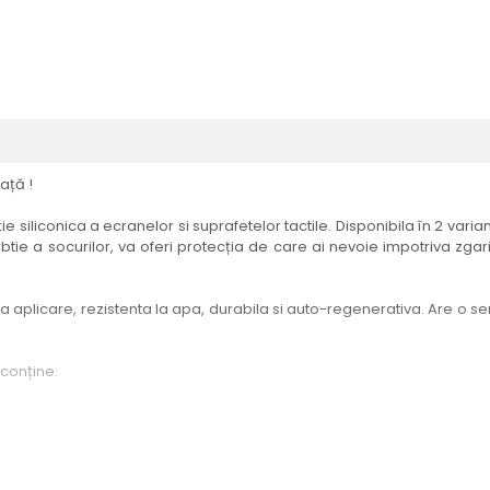
ață !
e siliconica a ecranelor si suprafetelor tactile. Disponibila în 2 vari
btie a socurilor, va oferi protecția de care ai nevoie impotriva zgari
aplicare, rezistenta la apa, durabila si auto-regenerativa. Are o sensi
 conține:
elul menționat în titlul produsului.