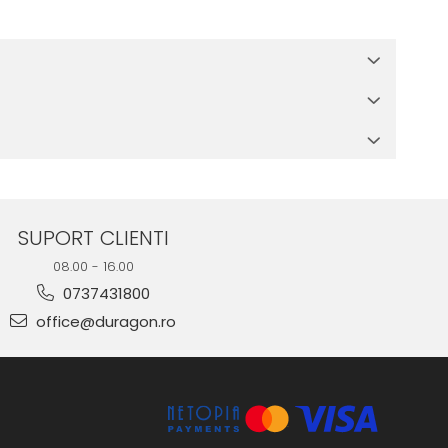
 in cutia produsului te vor ghida pas cu pas catre o instalare
e suprafata, insa dispozitivul va fi complet functional.
SUPORT CLIENTI
08.00 - 16.00
0737431800
office@duragon.ro