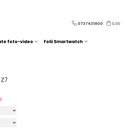
0737431800
0,00
rate foto-video
Folii Smartwatch
 Z7
i