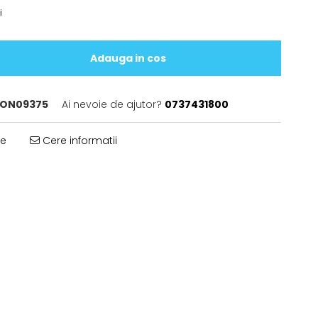
i
Adauga in cos
ON09375
Ai nevoie de ajutor?
0737431800
te
Cere informatii