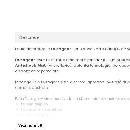
Haier
Huawei
Lexus
Skmei
Honor
HUION
Maserati
Suunto
HP
Icemobile
Mazda
The iHealth
HTC
Infinix
Mercedes-Benz
vivo
Descriere
Huawei
itel
MG
Xiaomi
Foliile de protecție
Duragon®
spun povestea stilului tău de vi
Icemobile
Lenovo
Mini Cooper
Infinix
LG
Mitsubishi
Duragon®
este una dintre cele mai avansate folii de protecți
Antishock Mat
(Antireflexie), datorita tehnologiei de absor
Intex
Microsoft
Nissan
dispozitivelor protejate.
iQOO
Motorola
Opel
Întreaga linie Duragon® este discreta, aproape invizibilă dupa 
Itel
Nokia
Peugeot
complet păstrată.
Jolla
OnePlus
Porsche
Folia Duragon® vine insotita de un kit complet de instalare ce
Kyocera
Oppo
Renault
1 x folie display
1 x șervețel microfibră
Lava
Oukitel
Seat
1 x mini spray gel
1 x mini racletă
Leeco
Plum
Skoda
Vezi mai mult
Fiecare folie este tăiată astfel încât să fie compatibilă cu mod