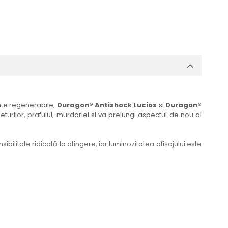
ante regenerabile,
Duragon® Antishock Lucios
si
Duragon®
eturilor, prafului, murdariei si va prelungi aspectul de nou al
bilitate ridicată la atingere, iar luminozitatea afișajului este