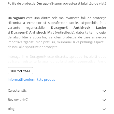
Nokia
Umidigi
Foliile de protecție
Duragon®
spun povestea stilului tău de viață
!
Nothing
verykool
Duragon®
este una dintre cele mai avansate folii de protecție
OnePlus
Vivo
siliconica a ecranelor si suprafetelor tactile. Disponibila în 2
Oppo
Vodafone
variante regenerabile,
Duragon® Antishock Lucios
si
Duragon® Antishock Mat
(Antireflexie), datorita tehnologiei
Orange
Wacom
de absorbtie a socurilor, va oferi protecția de care ai nevoie
Oukitel
Xiaomi
impotriva zgarieturilor, prafului, murdariei si va prelungi aspectul
de nou al dispozitivelor protejate.
Palm
Yezz
Întreaga linie Duragon® este discreta, aproape invizibilă dupa
Panasonic
Zamolxe
aplicare, rezistenta la apa, durabila si auto-regenerativa. Are o
Plum
ZTE
sensibilitate ridicată la atingere, iar luminozitatea afișajului este
complet păstrată.
VEZI MAI MULT
Posh
Informatii conformitate produs
Folia Duragon® vine insotita de un kit complet de instalare ce
Qmobile
conține:
Razer
Caracteristici
1 x folie display
1 x șervețel microfibră
Realme
Review-uri
(0)
1 x mini spray gel
Samsung
1 x mini racletă
Blog
Fiecare folie este tăiată astfel încât să fie compatibilă cu modelul
Sharp