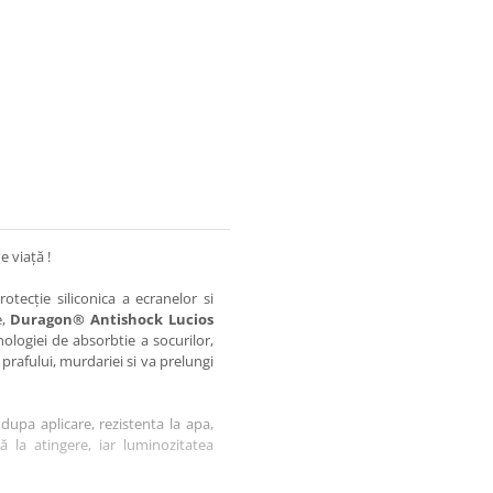
e viață !
otecție siliconica a ecranelor si
e,
Duragon® Antishock Lucios
nologiei de absorbtie a socurilor,
 prafului, murdariei si va prelungi
dupa aplicare, rezistenta la apa,
tă la atingere, iar luminozitatea