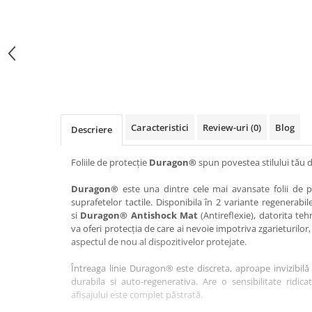
Haier
Huawei
Lexus
Skmei
Honor
HUION
Maserati
Suunto
HP
Icemobile
Mazda
The iHealth
HTC
Infinix
Mercedes-Benz
vivo
Huawei
itel
MG
Xiaomi
Icemobile
Lenovo
Mini Cooper
Caracteristici
Review-uri
(0)
Blog
Descriere
Infinix
LG
Mitsubishi
Intex
Microsoft
Nissan
Foliile de protecție
Duragon®
spun povestea stilului tău d
iQOO
Motorola
Opel
Duragon®
este una dintre cele mai avansate folii de pr
suprafetelor tactile. Disponibila în 2 variante regenerabil
Itel
Nokia
Peugeot
si
Duragon® Antishock Mat
(Antireflexie), datorita teh
Jolla
OnePlus
Porsche
va oferi protecția de care ai nevoie impotriva zgarieturilor,
aspectul de nou al dispozitivelor protejate.
Kyocera
Oppo
Renault
Întreaga linie Duragon® este discreta, aproape invizibilă 
Lava
Oukitel
Seat
durabila si auto-regenerativa. Are o sensibilitate ridica
Leeco
Plum
Skoda
afișajului este complet păstrată.