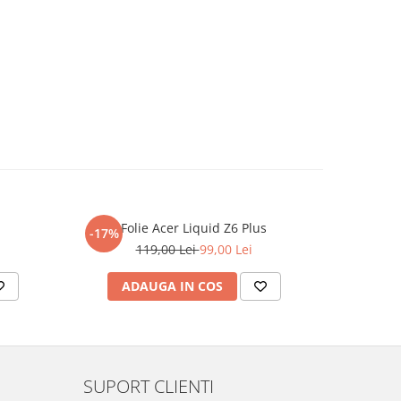
Folie Acer Liquid Z6 Plus
F
-17%
-17%
119,00 Lei
99,00 Lei
ADAUGA IN COS
AD
SUPORT CLIENTI