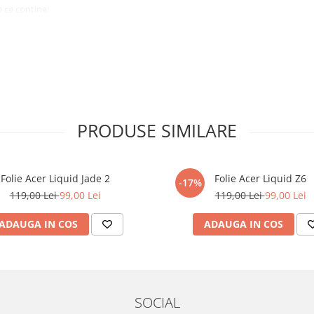
 ce conține:
ă cu modelul menționat în titlul
xperienta anterioara cu produse
PRODUSE SIMILARE
ului te vor ghida pas cu pas catre
tentie sporita in urmatoarele ore
ata, insa dispozitivul va fi complet
Folie Acer Liquid Jade 2
Folie Acer Liquid Z6
-17%
119,00 Lei
99,00 Lei
119,00 Lei
99,00 Lei
elul următor !
ADAUGA IN COS
ADAUGA IN COS
SOCIAL