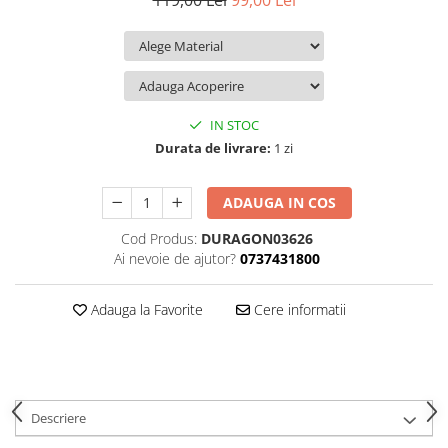
119,00 Lei
99,00 Lei
iQOO
Motorola
Opel
Itel
Nokia
Peugeot
Jolla
OnePlus
Porsche
Kyocera
Oppo
Renault
IN STOC
Lava
Oukitel
Seat
Durata de livrare:
1 zi
Leeco
Plum
Skoda
ADAUGA IN COS
Lenovo
Realme
Ssangyong
Cod Produs:
DURAGON03626
LG
Samsung
Subaru
Ai nevoie de ajutor?
0737431800
Maxwest
Sanko
Suzuki
Meizu
T-Mobile
Tesla
Adauga la Favorite
Cere informatii
Micromax
TCL
Toyota
Microsoft
Tecno
Volkswagen
Motorola
UGEE
Volvo
Descriere
Nio
Ulefone