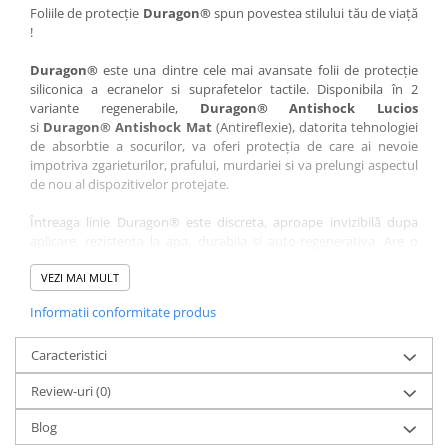
Nokia
Umidigi
Foliile de protecție
Duragon®
spun povestea stilului tău de viață
!
Nothing
verykool
Duragon®
este una dintre cele mai avansate folii de protecție
OnePlus
Vivo
siliconica a ecranelor si suprafetelor tactile. Disponibila în 2
Oppo
Vodafone
variante regenerabile,
Duragon® Antishock Lucios
si
Duragon® Antishock Mat
(Antireflexie), datorita tehnologiei
Orange
Wacom
de absorbtie a socurilor, va oferi protecția de care ai nevoie
Oukitel
Xiaomi
impotriva zgarieturilor, prafului, murdariei si va prelungi aspectul
de nou al dispozitivelor protejate.
Palm
Yezz
Întreaga linie Duragon® este discreta, aproape invizibilă dupa
Panasonic
Zamolxe
aplicare, rezistenta la apa, durabila si auto-regenerativa. Are o
Plum
ZTE
sensibilitate ridicată la atingere, iar luminozitatea afișajului este
complet păstrată.
VEZI MAI MULT
Posh
Informatii conformitate produs
Folia Duragon® vine insotita de un kit complet de instalare ce
Qmobile
conține:
Razer
Caracteristici
1 x folie display
1 x șervețel microfibră
Realme
Review-uri
(0)
1 x mini spray gel
Samsung
1 x mini racletă
Blog
Fiecare folie este tăiată astfel încât să fie compatibilă cu modelul
Sharp