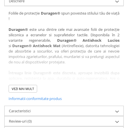
Descriere
Nokia
Umidigi
Nothing
verykool
Foliile de protecție
Duragon®
spun povestea stilului tău de viață
!
OnePlus
Vivo
Oppo
Vodafone
Duragon®
este una dintre cele mai avansate folii de protecție
siliconica a ecranelor si suprafetelor tactile. Disponibila în 2
Orange
Wacom
variante regenerabile,
Duragon® Antishock Lucios
si
Duragon® Antishock Mat
(Antireflexie), datorita tehnologiei
Oukitel
Xiaomi
de absorbtie a socurilor, va oferi protecția de care ai nevoie
Palm
Yezz
impotriva zgarieturilor, prafului, murdariei si va prelungi aspectul
de nou al dispozitivelor protejate.
Panasonic
Zamolxe
Întreaga linie Duragon® este discreta, aproape invizibilă dupa
Plum
ZTE
aplicare, rezistenta la apa, durabila si auto-regenerativa. Are o
Posh
sensibilitate ridicată la atingere, iar luminozitatea afișajului este
complet păstrată.
VEZI MAI MULT
Qmobile
Informatii conformitate produs
Folia Duragon® vine insotita de un kit complet de instalare ce
Razer
conține:
Realme
Caracteristici
1 x folie display
1 x șervețel microfibră
Samsung
Review-uri
(0)
1 x mini spray gel
Sharp
1 x mini racletă