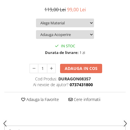
iQOO
Motorola
Opel
119,00 Lei
99,00 Lei
Itel
Nokia
Peugeot
Jolla
OnePlus
Porsche
Kyocera
Oppo
Renault
Lava
Oukitel
Seat
IN STOC
Leeco
Plum
Skoda
Durata de livrare:
1 zi
Lenovo
Realme
Ssangyong
ADAUGA IN COS
LG
Samsung
Subaru
Cod Produs:
DURAGON08357
Maxwest
Sanko
Suzuki
Ai nevoie de ajutor?
0737431800
Meizu
T-Mobile
Tesla
Micromax
TCL
Toyota
Adauga la Favorite
Cere informatii
Microsoft
Tecno
Volkswagen
Motorola
UGEE
Volvo
Nio
Ulefone