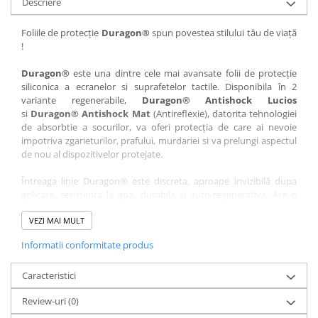
Descriere
Nokia
Umidigi
Nothing
verykool
Foliile de protecție
Duragon®
spun povestea stilului tău de viață
!
OnePlus
Vivo
Oppo
Vodafone
Duragon®
este una dintre cele mai avansate folii de protecție
siliconica a ecranelor si suprafetelor tactile. Disponibila în 2
Orange
Wacom
variante regenerabile,
Duragon® Antishock Lucios
si
Duragon® Antishock Mat
(Antireflexie), datorita tehnologiei
Oukitel
Xiaomi
de absorbtie a socurilor, va oferi protecția de care ai nevoie
Palm
Yezz
impotriva zgarieturilor, prafului, murdariei si va prelungi aspectul
de nou al dispozitivelor protejate.
Panasonic
Zamolxe
Întreaga linie Duragon® este discreta, aproape invizibilă dupa
Plum
ZTE
aplicare, rezistenta la apa, durabila si auto-regenerativa. Are o
Posh
sensibilitate ridicată la atingere, iar luminozitatea afișajului este
complet păstrată.
VEZI MAI MULT
Qmobile
Informatii conformitate produs
Folia Duragon® vine insotita de un kit complet de instalare ce
Razer
conține:
Realme
Caracteristici
1 x folie display
1 x șervețel microfibră
Samsung
Review-uri
(0)
1 x mini spray gel
Sharp
1 x mini racletă