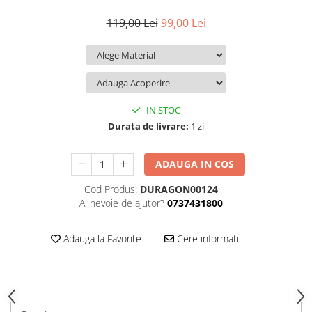
iQOO
Motorola
Opel
119,00 Lei
99,00 Lei
Itel
Nokia
Peugeot
Jolla
OnePlus
Porsche
Kyocera
Oppo
Renault
Lava
Oukitel
Seat
IN STOC
Leeco
Plum
Skoda
Durata de livrare:
1 zi
Lenovo
Realme
Ssangyong
ADAUGA IN COS
LG
Samsung
Subaru
Cod Produs:
DURAGON00124
Maxwest
Sanko
Suzuki
Ai nevoie de ajutor?
0737431800
Meizu
T-Mobile
Tesla
Micromax
TCL
Toyota
Adauga la Favorite
Cere informatii
Microsoft
Tecno
Volkswagen
Motorola
UGEE
Volvo
Nio
Ulefone