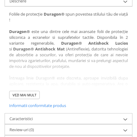
Descriere
Nokia
Umidigi
Nothing
verykool
Foliile de protecție
Duragon®
spun povestea stilului tău de viață
!
OnePlus
Vivo
Oppo
Vodafone
Duragon®
este una dintre cele mai avansate folii de protecție
siliconica a ecranelor si suprafetelor tactile. Disponibila în 2
Orange
Wacom
variante regenerabile,
Duragon® Antishock Lucios
si
Duragon® Antishock Mat
(Antireflexie), datorita tehnologiei
Oukitel
Xiaomi
de absorbtie a socurilor, va oferi protecția de care ai nevoie
Palm
Yezz
impotriva zgarieturilor, prafului, murdariei si va prelungi aspectul
de nou al dispozitivelor protejate.
Panasonic
Zamolxe
Întreaga linie Duragon® este discreta, aproape invizibilă dupa
Plum
ZTE
aplicare, rezistenta la apa, durabila si auto-regenerativa. Are o
Posh
sensibilitate ridicată la atingere, iar luminozitatea afișajului este
complet păstrată.
VEZI MAI MULT
Qmobile
Informatii conformitate produs
Folia Duragon® vine insotita de un kit complet de instalare ce
Razer
conține:
Realme
Caracteristici
1 x folie display
1 x șervețel microfibră
Samsung
Review-uri
(0)
1 x mini spray gel
Sharp
1 x mini racletă