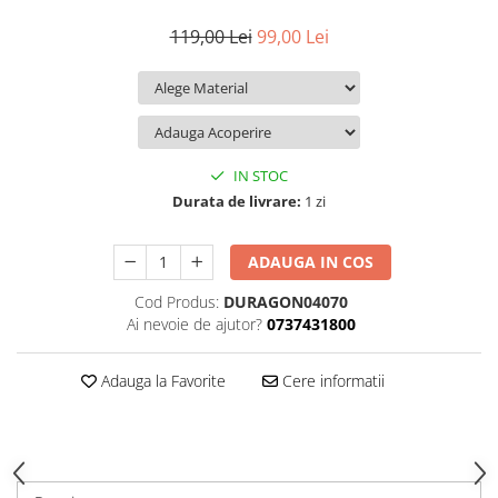
iQOO
Motorola
Opel
119,00 Lei
99,00 Lei
Itel
Nokia
Peugeot
Jolla
OnePlus
Porsche
Kyocera
Oppo
Renault
Lava
Oukitel
Seat
IN STOC
Leeco
Plum
Skoda
Durata de livrare:
1 zi
Lenovo
Realme
Ssangyong
ADAUGA IN COS
LG
Samsung
Subaru
Cod Produs:
DURAGON04070
Maxwest
Sanko
Suzuki
Ai nevoie de ajutor?
0737431800
Meizu
T-Mobile
Tesla
Micromax
TCL
Toyota
Adauga la Favorite
Cere informatii
Microsoft
Tecno
Volkswagen
Motorola
UGEE
Volvo
Nio
Ulefone