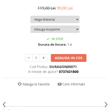
iQOO
Motorola
Opel
119,00 Lei
99,00 Lei
Itel
Nokia
Peugeot
Jolla
OnePlus
Porsche
Kyocera
Oppo
Renault
Lava
Oukitel
Seat
IN STOC
Leeco
Plum
Skoda
Durata de livrare:
1 zi
Lenovo
Realme
Ssangyong
ADAUGA IN COS
LG
Samsung
Subaru
Cod Produs:
DURAGON00071
Maxwest
Sanko
Suzuki
Ai nevoie de ajutor?
0737431800
Meizu
T-Mobile
Tesla
Micromax
TCL
Toyota
Adauga la Favorite
Cere informatii
Microsoft
Tecno
Volkswagen
Motorola
UGEE
Volvo
Nio
Ulefone