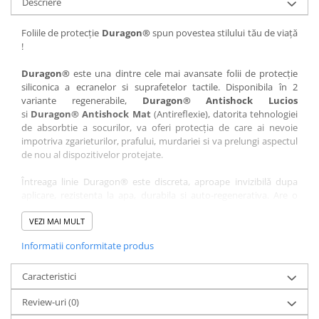
Descriere
Nokia
Umidigi
Nothing
verykool
Foliile de protecție
Duragon®
spun povestea stilului tău de viață
!
OnePlus
Vivo
Oppo
Vodafone
Duragon®
este una dintre cele mai avansate folii de protecție
siliconica a ecranelor si suprafetelor tactile. Disponibila în 2
Orange
Wacom
variante regenerabile,
Duragon® Antishock Lucios
si
Duragon® Antishock Mat
(Antireflexie), datorita tehnologiei
Oukitel
Xiaomi
de absorbtie a socurilor, va oferi protecția de care ai nevoie
Palm
Yezz
impotriva zgarieturilor, prafului, murdariei si va prelungi aspectul
de nou al dispozitivelor protejate.
Panasonic
Zamolxe
Întreaga linie Duragon® este discreta, aproape invizibilă dupa
Plum
ZTE
aplicare, rezistenta la apa, durabila si auto-regenerativa. Are o
Posh
sensibilitate ridicată la atingere, iar luminozitatea afișajului este
complet păstrată.
VEZI MAI MULT
Qmobile
Informatii conformitate produs
Folia Duragon® vine insotita de un kit complet de instalare ce
Razer
conține:
Realme
Caracteristici
1 x folie display
1 x șervețel microfibră
Samsung
Review-uri
(0)
1 x mini spray gel
Sharp
1 x mini racletă