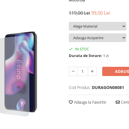
Motorola
119,00 Lei
99,00 Lei
IN STOC
Durata de livrare:
1 zi
ADAUG
Cod Produs:
DURAGON08081
Adauga la Favorite
Cere 