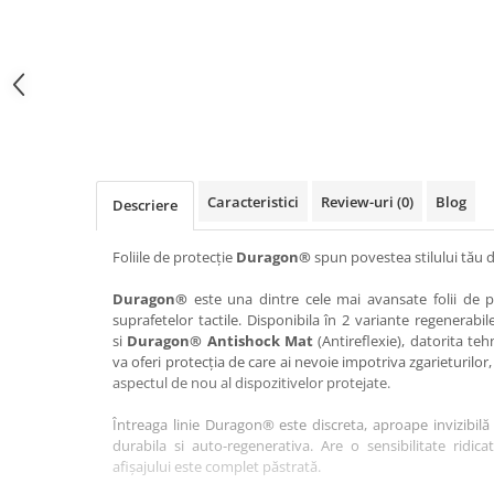
Haier
Huawei
Lexus
Skmei
Honor
HUION
Maserati
Suunto
HP
Icemobile
Mazda
The iHealth
HTC
Infinix
Mercedes-Benz
vivo
Huawei
itel
MG
Xiaomi
Icemobile
Lenovo
Mini Cooper
Caracteristici
Review-uri
(0)
Blog
Descriere
Infinix
LG
Mitsubishi
Intex
Microsoft
Nissan
Foliile de protecție
Duragon®
spun povestea stilului tău d
iQOO
Motorola
Opel
Duragon®
este una dintre cele mai avansate folii de pr
suprafetelor tactile. Disponibila în 2 variante regenerabil
Itel
Nokia
Peugeot
si
Duragon® Antishock Mat
(Antireflexie), datorita teh
Jolla
OnePlus
Porsche
va oferi protecția de care ai nevoie impotriva zgarieturilor,
aspectul de nou al dispozitivelor protejate.
Kyocera
Oppo
Renault
Întreaga linie Duragon® este discreta, aproape invizibilă 
Lava
Oukitel
Seat
durabila si auto-regenerativa. Are o sensibilitate ridica
Leeco
Plum
Skoda
afișajului este complet păstrată.