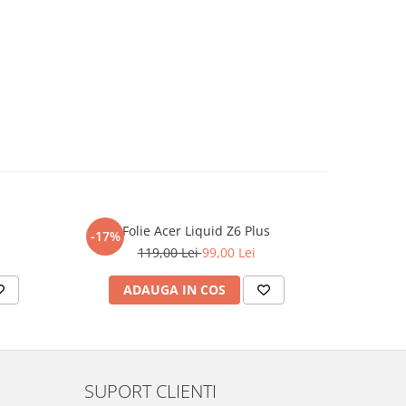
Folie Acer Liquid Z6 Plus
F
-17%
-17%
119,00 Lei
99,00 Lei
ADAUGA IN COS
AD
SUPORT CLIENTI