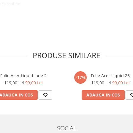
 ce conține:
ă cu modelul menționat în titlul
xperienta anterioara cu produse
PRODUSE SIMILARE
ului te vor ghida pas cu pas catre
tentie sporita in urmatoarele ore
ata, insa dispozitivul va fi complet
Folie Acer Liquid Jade 2
Folie Acer Liquid Z6
-17%
119,00 Lei
99,00 Lei
119,00 Lei
99,00 Lei
elul următor !
ADAUGA IN COS
ADAUGA IN COS
SOCIAL