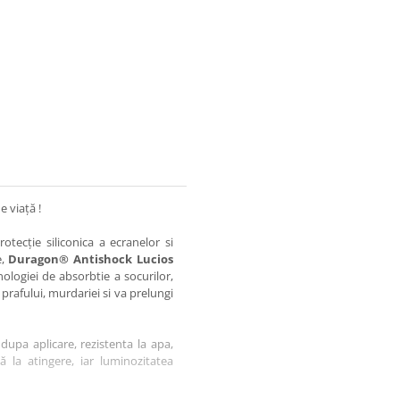
e viață !
otecție siliconica a ecranelor si
e,
Duragon® Antishock Lucios
nologiei de absorbtie a socurilor,
 prafului, murdariei si va prelungi
dupa aplicare, rezistenta la apa,
tă la atingere, iar luminozitatea