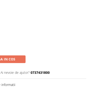
A IN COS
Ai nevoie de ajutor?
0737431800
informatii