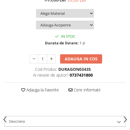
119,00 Lei
99,00 Lei
iQOO
Motorola
Opel
Itel
Nokia
Peugeot
Jolla
OnePlus
Porsche
Kyocera
Oppo
Renault
IN STOC
Lava
Oukitel
Seat
Durata de livrare:
1 zi
Leeco
Plum
Skoda
ADAUGA IN COS
Lenovo
Realme
Ssangyong
Cod Produs:
DURAGON03435
LG
Samsung
Subaru
Ai nevoie de ajutor?
0737431800
Maxwest
Sanko
Suzuki
Meizu
T-Mobile
Tesla
Adauga la Favorite
Cere informatii
Micromax
TCL
Toyota
Microsoft
Tecno
Volkswagen
Motorola
UGEE
Volvo
Descriere
Nio
Ulefone