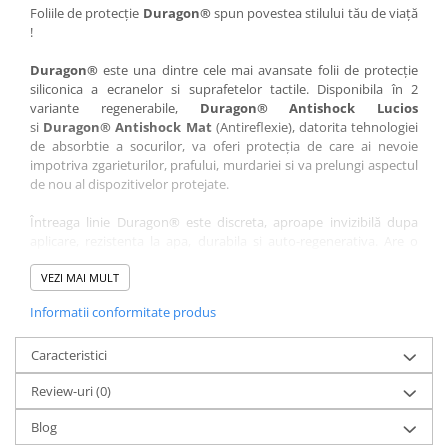
Nokia
Umidigi
Foliile de protecție
Duragon®
spun povestea stilului tău de viață
!
Nothing
verykool
Duragon®
este una dintre cele mai avansate folii de protecție
OnePlus
Vivo
siliconica a ecranelor si suprafetelor tactile. Disponibila în 2
Oppo
Vodafone
variante regenerabile,
Duragon® Antishock Lucios
si
Duragon® Antishock Mat
(Antireflexie), datorita tehnologiei
Orange
Wacom
de absorbtie a socurilor, va oferi protecția de care ai nevoie
Oukitel
Xiaomi
impotriva zgarieturilor, prafului, murdariei si va prelungi aspectul
de nou al dispozitivelor protejate.
Palm
Yezz
Întreaga linie Duragon® este discreta, aproape invizibilă dupa
Panasonic
Zamolxe
aplicare, rezistenta la apa, durabila si auto-regenerativa. Are o
Plum
ZTE
sensibilitate ridicată la atingere, iar luminozitatea afișajului este
complet păstrată.
VEZI MAI MULT
Posh
Informatii conformitate produs
Folia Duragon® vine insotita de un kit complet de instalare ce
Qmobile
conține:
Razer
Caracteristici
1 x folie display
1 x șervețel microfibră
Realme
Review-uri
(0)
1 x mini spray gel
Samsung
1 x mini racletă
Blog
Fiecare folie este tăiată astfel încât să fie compatibilă cu modelul
Sharp