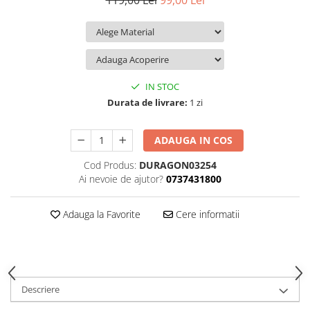
119,00 Lei
99,00 Lei
iQOO
Motorola
Opel
Itel
Nokia
Peugeot
Jolla
OnePlus
Porsche
Kyocera
Oppo
Renault
IN STOC
Lava
Oukitel
Seat
Durata de livrare:
1 zi
Leeco
Plum
Skoda
ADAUGA IN COS
Lenovo
Realme
Ssangyong
Cod Produs:
DURAGON03254
LG
Samsung
Subaru
Ai nevoie de ajutor?
0737431800
Maxwest
Sanko
Suzuki
Meizu
T-Mobile
Tesla
Adauga la Favorite
Cere informatii
Micromax
TCL
Toyota
Microsoft
Tecno
Volkswagen
Motorola
UGEE
Volvo
Descriere
Nio
Ulefone