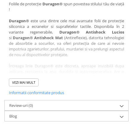
Nokia
Umidigi
Foliile de protecție
Duragon®
spun povestea stilului tău de viață
!
Nothing
verykool
Duragon®
este una dintre cele mai avansate folii de protecție
OnePlus
Vivo
siliconica a ecranelor si suprafetelor tactile. Disponibila în 2
Oppo
Vodafone
variante regenerabile,
Duragon® Antishock Lucios
si
Duragon® Antishock Mat
(Antireflexie), datorita tehnologiei
Orange
Wacom
de absorbtie a socurilor, va oferi protecția de care ai nevoie
Oukitel
Xiaomi
impotriva zgarieturilor, prafului, murdariei si va prelungi aspectul
de nou al dispozitivelor protejate.
Palm
Yezz
Întreaga linie Duragon® este discreta, aproape invizibilă dupa
Panasonic
Zamolxe
aplicare, rezistenta la apa, durabila si auto-regenerativa. Are o
Plum
ZTE
sensibilitate ridicată la atingere, iar luminozitatea afișajului este
complet păstrată.
VEZI MAI MULT
Posh
Informatii conformitate produs
Folia Duragon® vine insotita de un kit complet de instalare ce
Qmobile
conține:
Razer
Review-uri
1 x folie display
(0)
1 x șervețel microfibră
Realme
Blog
1 x mini spray gel
Samsung
1 x mini racletă
Fiecare folie este tăiată astfel încât să fie compatibilă cu modelul
Sharp