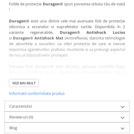
Nokia
Umidigi
Foliile de protecție
Duragon®
spun povestea stilului tău de viață
!
Nothing
verykool
Duragon®
este una dintre cele mai avansate folii de protecție
OnePlus
Vivo
siliconica a ecranelor si suprafetelor tactile. Disponibila în 2
Oppo
Vodafone
variante regenerabile,
Duragon® Antishock Lucios
si
Duragon® Antishock Mat
(Antireflexie), datorita tehnologiei
Orange
Wacom
de absorbtie a socurilor, va oferi protecția de care ai nevoie
Oukitel
Xiaomi
impotriva zgarieturilor, prafului, murdariei si va prelungi aspectul
de nou al dispozitivelor protejate.
Palm
Yezz
Întreaga linie Duragon® este discreta, aproape invizibilă dupa
Panasonic
Zamolxe
aplicare, rezistenta la apa, durabila si auto-regenerativa. Are o
Plum
ZTE
sensibilitate ridicată la atingere, iar luminozitatea afișajului este
complet păstrată.
VEZI MAI MULT
Posh
Informatii conformitate produs
Folia Duragon® vine insotita de un kit complet de instalare ce
Qmobile
conține:
Razer
Caracteristici
1 x folie display
1 x șervețel microfibră
Realme
Review-uri
(0)
1 x mini spray gel
Samsung
1 x mini racletă
Blog
Fiecare folie este tăiată astfel încât să fie compatibilă cu modelul
Sharp