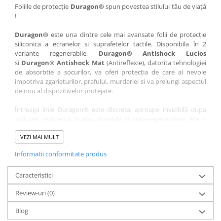
Nokia
Umidigi
Foliile de protecție
Duragon®
spun povestea stilului tău de viață
!
Nothing
verykool
Duragon®
este una dintre cele mai avansate folii de protecție
OnePlus
Vivo
siliconica a ecranelor si suprafetelor tactile. Disponibila în 2
Oppo
Vodafone
variante regenerabile,
Duragon® Antishock Lucios
si
Duragon® Antishock Mat
(Antireflexie), datorita tehnologiei
Orange
Wacom
de absorbtie a socurilor, va oferi protecția de care ai nevoie
Oukitel
Xiaomi
impotriva zgarieturilor, prafului, murdariei si va prelungi aspectul
de nou al dispozitivelor protejate.
Palm
Yezz
Întreaga linie Duragon® este discreta, aproape invizibilă dupa
Panasonic
Zamolxe
aplicare, rezistenta la apa, durabila si auto-regenerativa. Are o
Plum
ZTE
sensibilitate ridicată la atingere, iar luminozitatea afișajului este
complet păstrată.
VEZI MAI MULT
Posh
Informatii conformitate produs
Folia Duragon® vine insotita de un kit complet de instalare ce
Qmobile
conține:
Razer
Caracteristici
1 x folie display
1 x șervețel microfibră
Realme
Review-uri
(0)
1 x mini spray gel
Samsung
1 x mini racletă
Blog
Fiecare folie este tăiată astfel încât să fie compatibilă cu modelul
Sharp