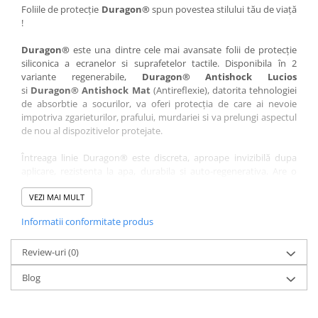
Nokia
Umidigi
Foliile de protecție
Duragon®
spun povestea stilului tău de viață
!
Nothing
verykool
Duragon®
este una dintre cele mai avansate folii de protecție
OnePlus
Vivo
siliconica a ecranelor si suprafetelor tactile. Disponibila în 2
Oppo
Vodafone
variante regenerabile,
Duragon® Antishock Lucios
si
Duragon® Antishock Mat
(Antireflexie), datorita tehnologiei
Orange
Wacom
de absorbtie a socurilor, va oferi protecția de care ai nevoie
Oukitel
Xiaomi
impotriva zgarieturilor, prafului, murdariei si va prelungi aspectul
de nou al dispozitivelor protejate.
Palm
Yezz
Întreaga linie Duragon® este discreta, aproape invizibilă dupa
Panasonic
Zamolxe
aplicare, rezistenta la apa, durabila si auto-regenerativa. Are o
Plum
ZTE
sensibilitate ridicată la atingere, iar luminozitatea afișajului este
complet păstrată.
VEZI MAI MULT
Posh
Informatii conformitate produs
Folia Duragon® vine insotita de un kit complet de instalare ce
Qmobile
conține:
Razer
Review-uri
1 x folie display
(0)
1 x șervețel microfibră
Realme
Blog
1 x mini spray gel
Samsung
1 x mini racletă
Fiecare folie este tăiată astfel încât să fie compatibilă cu modelul
Sharp