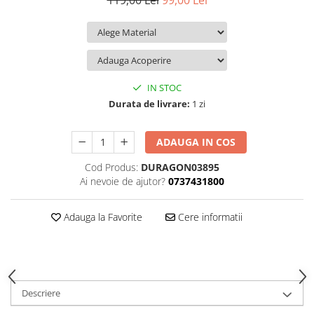
119,00 Lei
99,00 Lei
iQOO
Motorola
Opel
Itel
Nokia
Peugeot
Jolla
OnePlus
Porsche
Kyocera
Oppo
Renault
IN STOC
Lava
Oukitel
Seat
Durata de livrare:
1 zi
Leeco
Plum
Skoda
ADAUGA IN COS
Lenovo
Realme
Ssangyong
Cod Produs:
DURAGON03895
LG
Samsung
Subaru
Ai nevoie de ajutor?
0737431800
Maxwest
Sanko
Suzuki
Meizu
T-Mobile
Tesla
Adauga la Favorite
Cere informatii
Micromax
TCL
Toyota
Microsoft
Tecno
Volkswagen
Motorola
UGEE
Volvo
Descriere
Nio
Ulefone