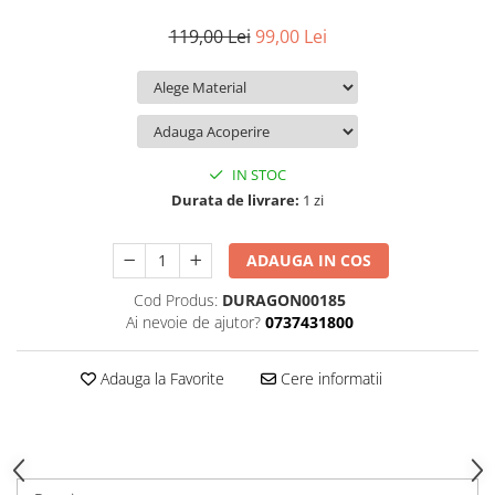
iQOO
Motorola
Opel
119,00 Lei
99,00 Lei
Itel
Nokia
Peugeot
Jolla
OnePlus
Porsche
Kyocera
Oppo
Renault
Lava
Oukitel
Seat
IN STOC
Leeco
Plum
Skoda
Durata de livrare:
1 zi
Lenovo
Realme
Ssangyong
ADAUGA IN COS
LG
Samsung
Subaru
Cod Produs:
DURAGON00185
Maxwest
Sanko
Suzuki
Ai nevoie de ajutor?
0737431800
Meizu
T-Mobile
Tesla
Micromax
TCL
Toyota
Adauga la Favorite
Cere informatii
Microsoft
Tecno
Volkswagen
Motorola
UGEE
Volvo
Nio
Ulefone