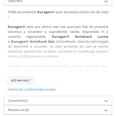
Descriere
Nokia
Umidigi
Nothing
verykool
Foliile de protecție
Duragon®
spun povestea stilului tău de viață
!
OnePlus
Vivo
Oppo
Vodafone
Duragon®
este una dintre cele mai avansate folii de protecție
siliconica a ecranelor si suprafetelor tactile. Disponibila în 2
Orange
Wacom
variante regenerabile,
Duragon® Antishock Lucios
si
Duragon® Antishock Mat
(Antireflexie), datorita tehnologiei
Oukitel
Xiaomi
de absorbtie a socurilor, va oferi protecția de care ai nevoie
Palm
Yezz
impotriva zgarieturilor, prafului, murdariei si va prelungi aspectul
de nou al dispozitivelor protejate.
Panasonic
Zamolxe
Întreaga linie Duragon® este discreta, aproape invizibilă dupa
Plum
ZTE
aplicare, rezistenta la apa, durabila si auto-regenerativa. Are o
Posh
sensibilitate ridicată la atingere, iar luminozitatea afișajului este
complet păstrată.
VEZI MAI MULT
Qmobile
Informatii conformitate produs
Folia Duragon® vine insotita de un kit complet de instalare ce
Razer
conține:
Realme
Caracteristici
1 x folie display
1 x șervețel microfibră
Samsung
Review-uri
(0)
1 x mini spray gel
Sharp
1 x mini racletă