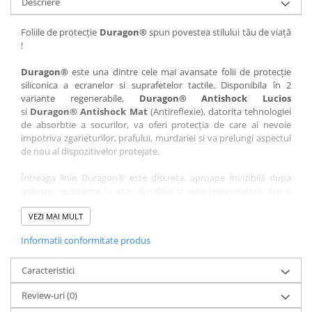
Descriere
Nokia
Umidigi
Nothing
verykool
Foliile de protecție
Duragon®
spun povestea stilului tău de viață
!
OnePlus
Vivo
Oppo
Vodafone
Duragon®
este una dintre cele mai avansate folii de protecție
siliconica a ecranelor si suprafetelor tactile. Disponibila în 2
Orange
Wacom
variante regenerabile,
Duragon® Antishock Lucios
si
Duragon® Antishock Mat
(Antireflexie), datorita tehnologiei
Oukitel
Xiaomi
de absorbtie a socurilor, va oferi protecția de care ai nevoie
Palm
Yezz
impotriva zgarieturilor, prafului, murdariei si va prelungi aspectul
de nou al dispozitivelor protejate.
Panasonic
Zamolxe
Întreaga linie Duragon® este discreta, aproape invizibilă dupa
Plum
ZTE
aplicare, rezistenta la apa, durabila si auto-regenerativa. Are o
Posh
sensibilitate ridicată la atingere, iar luminozitatea afișajului este
complet păstrată.
VEZI MAI MULT
Qmobile
Informatii conformitate produs
Folia Duragon® vine insotita de un kit complet de instalare ce
Razer
conține:
Realme
Caracteristici
1 x folie display
1 x șervețel microfibră
Samsung
Review-uri
(0)
1 x mini spray gel
Sharp
1 x mini racletă