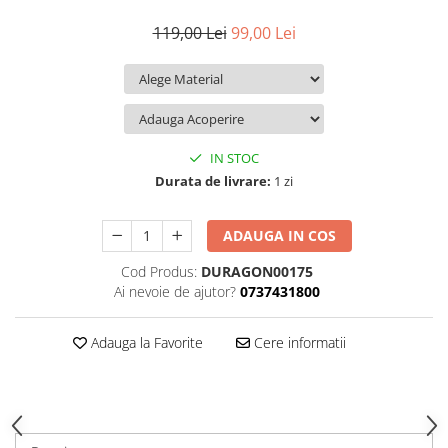
iQOO
Motorola
Opel
119,00 Lei
99,00 Lei
Itel
Nokia
Peugeot
Jolla
OnePlus
Porsche
Kyocera
Oppo
Renault
Lava
Oukitel
Seat
IN STOC
Leeco
Plum
Skoda
Durata de livrare:
1 zi
Lenovo
Realme
Ssangyong
ADAUGA IN COS
LG
Samsung
Subaru
Cod Produs:
DURAGON00175
Maxwest
Sanko
Suzuki
Ai nevoie de ajutor?
0737431800
Meizu
T-Mobile
Tesla
Micromax
TCL
Toyota
Adauga la Favorite
Cere informatii
Microsoft
Tecno
Volkswagen
Motorola
UGEE
Volvo
Nio
Ulefone